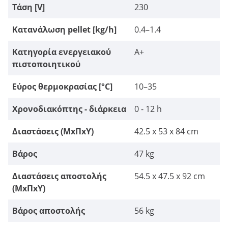
Τάση [V]
230
Κατανάλωση pellet [kg/h]
0.4–1.4
Κατηγορία ενεργειακού
A+
πιστοποιητικού
Εύρος θερμοκρασίας [°C]
10–35
Χρονοδιακόπτης - διάρκεια
0 - 12 h
Διαστάσεις (ΜxΠxΥ)
42.5 x 53 x 84 cm
Βάρος
47 kg
Διαστάσεις αποστολής
54.5 x 47.5 x 92 cm
(ΜxΠxΥ)
Βάρος αποστολής
56 kg