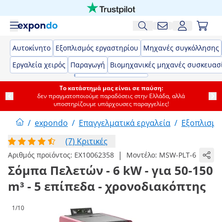
Αυτοκίνητο
Εξοπλισμός εργαστηρίου
Μηχανές συγκόλλησης
Εργαλεία χειρός
Παραγωγή
Βιομηχανικές μηχανές συσκευασ
Το κατάστημά μας είναι σε παύση:
δεν πραγματοποιούμε παραδόσεις στην Ελλάδα, αλλά
υποστηρίζουμε υπάρχουσες παραγγελίες!
/
expondo
/
Επαγγελματικά εργαλεία
/
Εξοπλισμό
(7) Κριτικές
|
Αριθμός προϊόντος:
EX10062358
Μοντέλο:
MSW-PLT-6
Σόμπα Πελετών - 6 kW - για 50-150
m³ - 5 επίπεδα - χρονοδιακόπτης
1/10