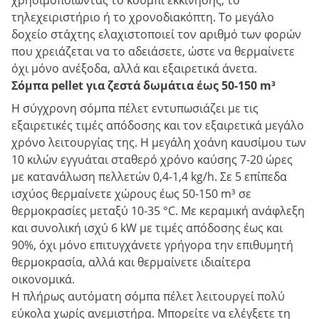
χρησιμοποιώντας το κουμπί εκκίνησης, το
τηλεχειριστήριο ή το χρονοδιακόπτη. Το μεγάλο
δοχείο στάχτης ελαχιστοποιεί τον αριθμό των φορών
που χρειάζεται να το αδειάσετε, ώστε να θερμαίνετε
όχι μόνο ανέξοδα, αλλά και εξαιρετικά άνετα.
Σόμπα pellet για ζεστά δωμάτια έως 50-150 m³
Η σύγχρονη σόμπα πέλετ εντυπωσιάζει με τις
εξαιρετικές τιμές απόδοσης και τον εξαιρετικά μεγάλο
χρόνο λειτουργίας της. Η μεγάλη χοάνη καυσίμου των
10 κιλών εγγυάται σταθερό χρόνο καύσης 7-20 ώρες
με κατανάλωση πελλετών 0,4-1,4 kg/h. Σε 5 επίπεδα
ισχύος θερμαίνετε χώρους έως 50-150 m³ σε
θερμοκρασίες μεταξύ 10-35 °C. Με κεραμική ανάφλεξη
και συνολική ισχύ 6 kW με τιμές απόδοσης έως και
90%, όχι μόνο επιτυγχάνετε γρήγορα την επιθυμητή
θερμοκρασία, αλλά και θερμαίνετε ιδιαίτερα
οικονομικά.
Η πλήρως αυτόματη σόμπα πέλετ λειτουργεί πολύ
εύκολα χωρίς ανεμιστήρα. Μπορείτε να ελέγξετε τη