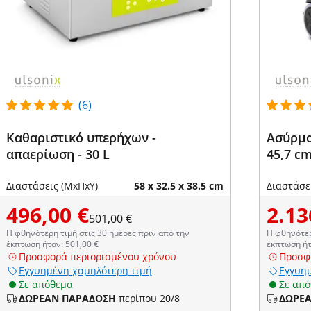
(6)
Καθαριστικό υπερήχων -
Ασύρμα
απαερίωση - 30 L
45,7 cm
Διαστάσεις (ΜxΠxΥ)
58 x 32.5 x 38.5 cm
Διαστάσε
496,00 €
2.13
501,00 €
Η φθηνότερη τιμή στις 30 ημέρες πριν από την
Η φθηνότερ
έκπτωση ήταν: 501,00 €
έκπτωση ήτ
Προσφορά περιορισμένου χρόνου
Προσφ
Εγγυημένη χαμηλότερη τιμή
Εγγυημ
Σε απόθεμα
Σε απ
ΔΩΡΕΑΝ ΠΑΡΑΔΟΣΗ
περίπου 20/8
ΔΩΡΕ