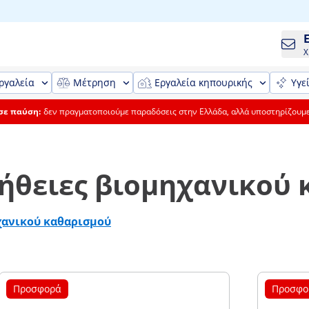
Χ
ργαλεία
Μέτρηση
Εργαλεία κηπουρικής
Υγε
 σε παύση:
δεν πραγματοποιούμε παραδόσεις στην Ελλάδα, αλλά υποστηρίζουμ
ήθειες βιομηχανικού
χανικού καθαρισμού
Προσφορά
Προσφο