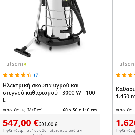
(7)
Ηλεκτρική σκούπα υγρού και
Καθαρισ
στεγνού καθαρισμού - 3000 W - 100
1.450 
L
Διαστάσεις (ΜxΠxΥ)
60 x 56 x 110 cm
Διαστάσε
547,00 €
1.62
601,00 €
Η φθηνότερη τιμή στις 30 ημέρες πριν από την
Η φθηνότερ