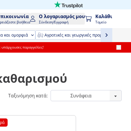
Επικοινωνία
Ο λογαριασμός μου
Καλάθι
ρειάζεστε βοήθεια
Σύνδεση/Εγγραφή
Ταμείο
ία και ομορφιά
Αγροτικές και γεωργικές προμήθειες και εξ
ε υπάρχουσες παραγγελίες!
 καθαρισμού
Ταξινόμηση κατά:
ρά