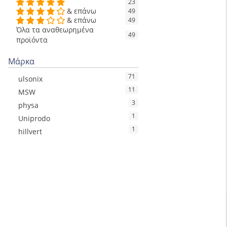
23
& επάνω
49
& επάνω
49
Όλα τα αναθεωρημένα
49
προϊόντα
Μάρκα
71
ulsonix
11
MSW
3
physa
1
Uniprodo
1
hillvert