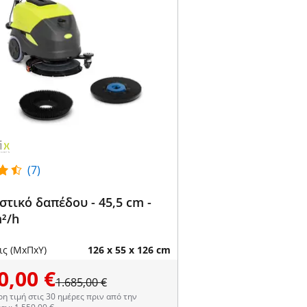
(7)
τικό δαπέδου - 45,5 cm -
m²/h
ις (ΜxΠxΥ)
126 x 55 x 126 cm
0,00 €
1.685,00 €
η τιμή στις 30 ημέρες πριν από την