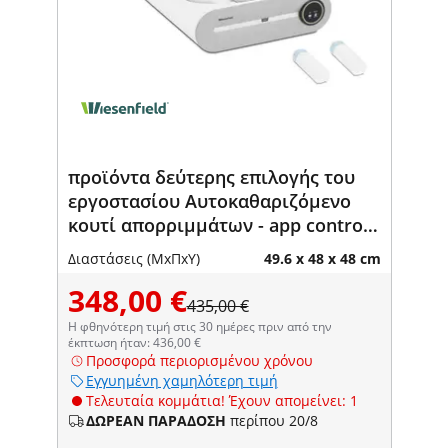
προϊόντα δεύτερης επιλογής του
εργοστασίου Αυτοκαθαριζόμενο
κουτί απορριμμάτων - app control -
άνοιγμα Ø 25 cm - αποστείρωση με
Διαστάσεις (ΜxΠxΥ)
49.6 x 48 x 48 cm
πλάσμα
348,00 €
435,00 €
Η φθηνότερη τιμή στις 30 ημέρες πριν από την
έκπτωση ήταν: 436,00 €
Προσφορά περιορισμένου χρόνου
Εγγυημένη χαμηλότερη τιμή
Τελευταία κομμάτια! Έχουν απομείνει: 1
ΔΩΡΕΑΝ ΠΑΡΑΔΟΣΗ
περίπου 20/8