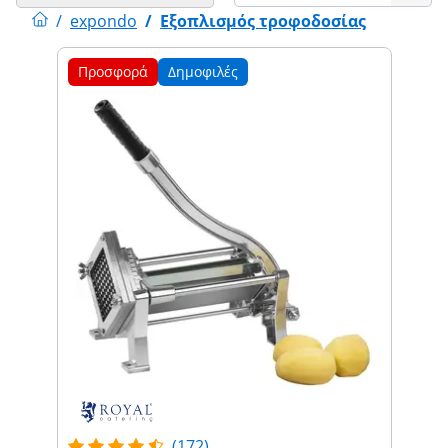
/
expondo
/
Εξοπλισμός τροφοδοσίας
Προσφορά
Δημοφιλές
(172)