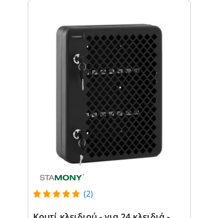
(2)
Κουτί κλειδιού - για 24 κλειδιά -