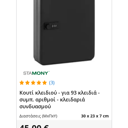
(3)
Κουτί κλειδιού - για 93 κλειδιά -
συμπ. αριθμοί - κλειδαριά
συνδυασμού
Διαστάσεις (ΜxΠxΥ)
30 x 23 x 7 cm
45,00 €