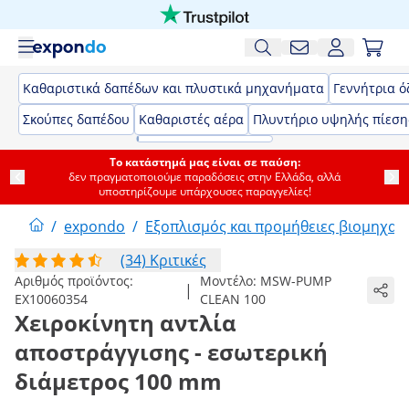
Καθαριστικά δαπέδων και πλυστικά μηχανήματα
Γεννήτρια ό
Σκούπες δαπέδου
Καθαριστές αέρα
Πλυντήριο υψηλής πίεση
Το κατάστημά μας είναι σε παύση:
δεν πραγματοποιούμε παραδόσεις στην Ελλάδα, αλλά
υποστηρίζουμε υπάρχουσες παραγγελίες!
/
expondo
/
Εξοπλισμός και προμήθειες βιομηχαν
(34) Κριτικές
Αριθμός προϊόντος:
Μοντέλο:
MSW-PUMP
|
EX10060354
CLEAN 100
Χειροκίνητη αντλία
αποστράγγισης - εσωτερική
διάμετρος 100 mm