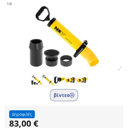
1/6
βίντεο
Δημοφιλές
83,00 €