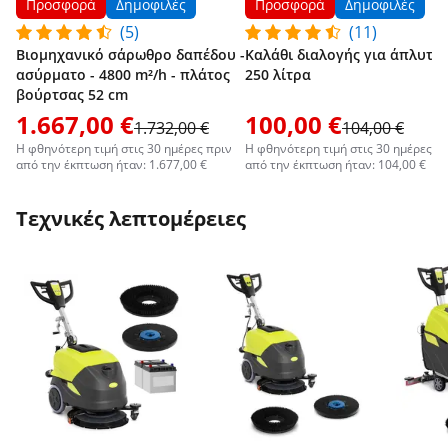
Προσφορά
Δημοφιλές
Προσφορά
Δημοφιλές
(5)
(11)
Βιομηχανικό σάρωθρο δαπέδου -
Καλάθι διαλογής για άπλυτα 
ασύρματο - 4800 m²/h - πλάτος
250 λίτρα
βούρτσας 52 cm
1.667,00 €
100,00 €
1.732,00 €
104,00 €
Η φθηνότερη τιμή στις 30 ημέρες πριν
Η φθηνότερη τιμή στις 30 ημέρες π
από την έκπτωση ήταν: 1.677,00 €
από την έκπτωση ήταν: 104,00 €
Τεχνικές λεπτομέρειες