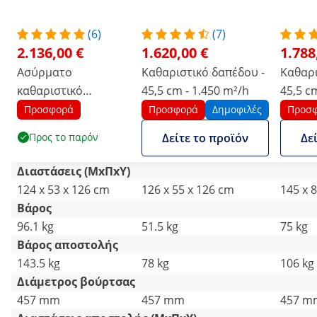
(6)
(7)
2.136,00 €
1.620,00 €
1.788
Ασύρματο
Καθαριστικό δαπέδου -
Καθαρι
καθαριστικό
45,5 cm - 1.450 m²/h
45,5 c
δαπέδου - 45,7 cm -
Προσφορά
Προσφορά
Δημοφιλές
Προσ
1.450 m2/hr
Προς το παρόν
Δείτε το προϊόν
Δε
Διαστάσεις (ΜxΠxΥ)
124 x 53 x 126 cm
126 x 55 x 126 cm
145 x 
Βάρος
96.1 kg
51.5 kg
75 kg
Βάρος αποστολής
143.5 kg
78 kg
106 kg
Διάμετρος βούρτσας
457 mm
457 mm
457 m