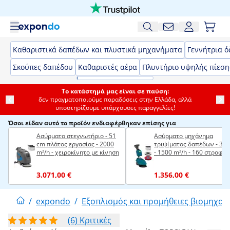
Καθαριστικά δαπέδων και πλυστικά μηχανήματα
Γεννήτρια ό
Σκούπες δαπέδου
Καθαριστές αέρα
Πλυντήριο υψηλής πίεση
Το κατάστημά μας είναι σε παύση:
δεν πραγματοποιούμε παραδόσεις στην Ελλάδα, αλλά
υποστηρίζουμε υπάρχουσες παραγγελίες!
Όσοι είδαν αυτό το προϊόν ενδιαφέρθηκαν επίσης για
Ασύρματο στεγνωτήριο - 51
Ασύρματο μηχάνημα
cm πλάτος εργασίας - 2000
τριψίματος δαπέδων - 35
m²/h - χειροκίνητο με κίνηση
- 1500 m²/h - 160 στροφές
ανά λεπτό
3.071,00 €
1.356,00 €
/
expondo
/
Εξοπλισμός και προμήθειες βιομηχαν
(6) Κριτικές