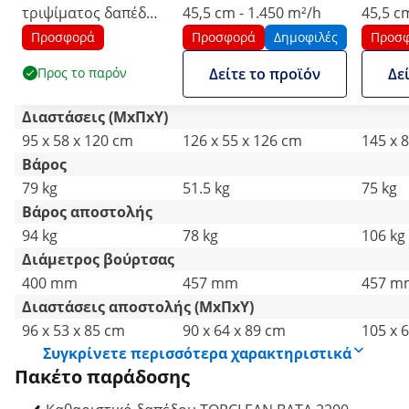
τριψίματος δαπέδων
45,5 cm - 1.450 m²/h
45,5 c
- 40 cm - 2200 m²/h -
Προσφορά
Προσφορά
Δημοφιλές
Προσ
160 στροφές ανά
Προς το παρόν
Δείτε το προϊόν
Δε
λεπτό
Διαστάσεις (ΜxΠxΥ)
95 x 58 x 120 cm
126 x 55 x 126 cm
145 x 
Βάρος
79 kg
51.5 kg
75 kg
Βάρος αποστολής
94 kg
78 kg
106 kg
Διάμετρος βούρτσας
400 mm
457 mm
457 m
Διαστάσεις αποστολής (ΜxΠxΥ)
96 x 53 x 85 cm
90 x 64 x 89 cm
105 x 
Συγκρίνετε περισσότερα χαρακτηριστικά
Πακέτο παράδοσης