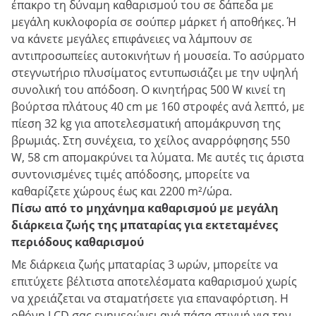
έπακρο τη δύναμη καθαρισμού του σε δάπεδα με
μεγάλη κυκλοφορία σε σούπερ μάρκετ ή αποθήκες. Ή
να κάνετε μεγάλες επιφάνειες να λάμπουν σε
αντιπροσωπείες αυτοκινήτων ή μουσεία. Το ασύρματο
στεγνωτήριο πλυσίματος εντυπωσιάζει με την υψηλή
συνολική του απόδοση. Ο κινητήρας 500 W κινεί τη
βούρτσα πλάτους 40 cm με 160 στροφές ανά λεπτό, με
πίεση 32 kg για αποτελεσματική απομάκρυνση της
βρωμιάς. Στη συνέχεια, το χείλος αναρρόφησης 550
W, 58 cm απομακρύνει τα λύματα. Με αυτές τις άριστα
συντονισμένες τιμές απόδοσης, μπορείτε να
καθαρίζετε χώρους έως και 2200 m²/ώρα.
Πίσω από το μηχάνημα καθαρισμού με μεγάλη
διάρκεια ζωής της μπαταρίας για εκτεταμένες
περιόδους καθαρισμού
Με διάρκεια ζωής μπαταρίας 3 ωρών, μπορείτε να
επιτύχετε βέλτιστα αποτελέσματα καθαρισμού χωρίς
να χρειάζεται να σταματήσετε για επαναφόρτιση. Η
οθόνη LCD σας ενημερώνει ανά πάσα στιγμή για την