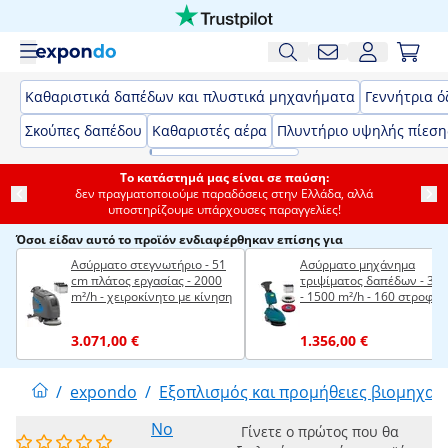
Καθαριστικά δαπέδων και πλυστικά μηχανήματα
Γεννήτρια ό
Σκούπες δαπέδου
Καθαριστές αέρα
Πλυντήριο υψηλής πίεση
Το κατάστημά μας είναι σε παύση:
δεν πραγματοποιούμε παραδόσεις στην Ελλάδα, αλλά
υποστηρίζουμε υπάρχουσες παραγγελίες!
Όσοι είδαν αυτό το προϊόν ενδιαφέρθηκαν επίσης για
Ασύρματο στεγνωτήριο - 51
Ασύρματο μηχάνημα
cm πλάτος εργασίας - 2000
τριψίματος δαπέδων - 35
m²/h - χειροκίνητο με κίνηση
- 1500 m²/h - 160 στροφές
ανά λεπτό
3.071,00 €
1.356,00 €
/
expondo
/
Εξοπλισμός και προμήθειες βιομηχαν
No
Γίνετε ο πρώτος που θα