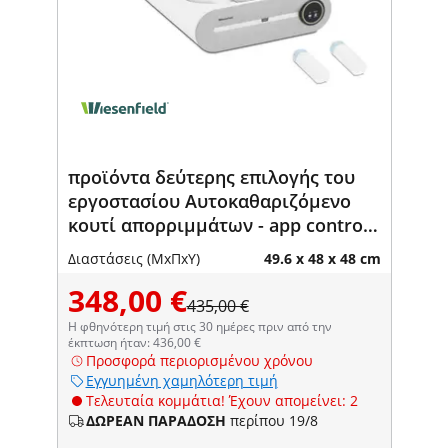
προϊόντα δεύτερης επιλογής του
εργοστασίου Αυτοκαθαριζόμενο
κουτί απορριμμάτων - app control -
άνοιγμα Ø 25 cm - αποστείρωση με
Διαστάσεις (ΜxΠxΥ)
49.6 x 48 x 48 cm
πλάσμα
348,00 €
435,00 €
Η φθηνότερη τιμή στις 30 ημέρες πριν από την
έκπτωση ήταν: 436,00 €
Προσφορά περιορισμένου χρόνου
Εγγυημένη χαμηλότερη τιμή
Τελευταία κομμάτια! Έχουν απομείνει: 2
ΔΩΡΕΑΝ ΠΑΡΑΔΟΣΗ
περίπου 19/8