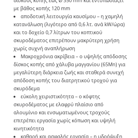
δίσκους κοπής έως Ø 350 mm και εντυπωσιάζει
με βάθος κοπής 120 mm
αποδοτική λειτουργία καυσίμου – η χαμηλή
κατανάλωση (λιγότερο από 0,6 λτ. ανά kW/ώρα)
και το δοχείο 0,7 λίτρων του κοπτικού
σκυροδέματος επιτρέπουν μακρύτερη χρήση
χωρίς συχνή αναπλήρωση
Μακροχρόνια ακρίβεια – ο υψηλής απόδοσης
δίσκος κοπής από χάλυβα μαγγανίου (65Mn) για
μεγαλύτερη διάρκεια ζωής και σταθερά συνεχή
απόδοση κοπής του διατρητικού τροχού για
σκυρόδεμα
εύκολη χειριστικότητα – ο κόφτης
σκυροδέματος με ελαφρύ πλαίσιο από
αλουμίνιο και ενσωματωμένους τροχούς
επιτρέπει εργασία χωρίς κόπωση και υψηλή
κινητικότητα
καθαρή και ασφαλής εργασία – η υδρόψυξη