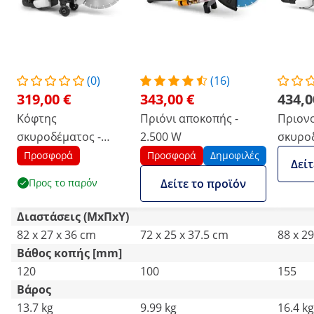
(0)
(16)
319,00 €
343,00 €
434,0
Κόφτης
Πριόνι αποκοπής -
Πριον
σκυροδέματος -
2.500 W
σκυροδ
Βενζινοκίνητος -
Βενζίν
Προσφορά
Προσφορά
Δημοφιλές
Δείτ
2500 W - Βάθος
Βάθος 
Προς το παρόν
Δείτε το προϊόν
κοπής 120 mm
mm
Διαστάσεις (ΜxΠxΥ)
82 x 27 x 36 cm
72 x 25 x 37.5 cm
88 x 2
Βάθος κοπής [mm]
120
100
155
Βάρος
13.7 kg
9.99 kg
16.4 kg