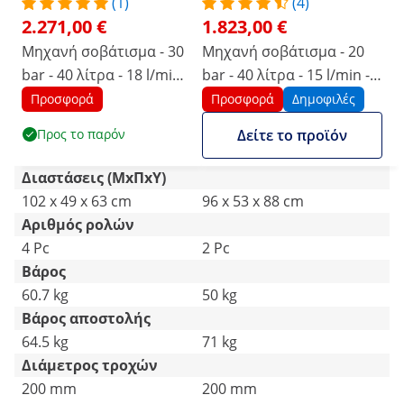
(1)
(4)
2.271,00 €
1.823,00 €
Μηχανή σοβάτισμα - 30
Μηχανή σοβάτισμα - 20
bar - 40 λίτρα - 18 l/min
bar - 40 λίτρα - 15 l/min -
- 2800 W
2200 W
Προσφορά
Προσφορά
Δημοφιλές
Προς το παρόν
Δείτε το προϊόν
Διαστάσεις (ΜxΠxΥ)
102 x 49 x 63 cm
96 x 53 x 88 cm
Αριθμός ρολών
4 Pc
2 Pc
Βάρος
60.7 kg
50 kg
Βάρος αποστολής
64.5 kg
71 kg
Διάμετρος τροχών
200 mm
200 mm