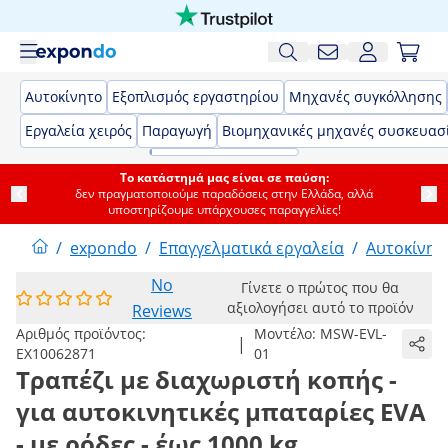
Αυτοκίνητο
Εξοπλισμός εργαστηρίου
Μηχανές συγκόλλησης
Εργαλεία χειρός
Παραγωγή
Βιομηχανικές μηχανές συσκευασ
Το κατάστημά μας είναι σε παύση:
δεν πραγματοποιούμε παραδόσεις στην Ελλάδα, αλλά
υποστηρίζουμε υπάρχουσες παραγγελίες!
/
expondo
/
Επαγγελματικά εργαλεία
/
Αυτοκίνητ
No
Γίνετε ο πρώτος που θα
αξιολογήσει αυτό το προϊόν
Reviews
Αριθμός προϊόντος:
Μοντέλο:
MSW-EVL-
|
EX10062871
01
Τραπέζι με διαχωριστή κοπής -
για αυτοκινητικές μπαταρίες EVA
- με ρόδες - έως 1000 kg