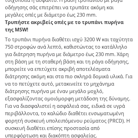
τοιχοποιία ή άσφαλτο. Η βάση τρυπανιού με ράγα
οδήγησης σάς επιτρέπει να τρυπάτε ακόμη και
μεγάλες οπές με διάμετρο έως 230 mm.
Τρυπήστε ακριβείς οπές με το τρυπάνι πυρήνα
της MSW!
Το τρυπάνι πυρήνα διαθέτει ισχύ 3200 W και ταχύτητα
750 στροφών ανά λεπτό, καθιστώντας το κατάλληλο
για διάτρηση πυρήνα με διάμετρο έως 230 mm. Χάρη
στη βάση με τη σταθερή βάση και τη ράγα οδήγησης,
μπορείτε να επιτύχετε ακριβή αποτελέσματα
διάτρησης ακόμη και στα πιο σκληρά δομικά υλικά. Για
να το πετύχετε αυτό, μετακινείτε το μηχάνημα
διάτρησης πυρήνα με έναν μεγάλο μοχλό,
εξασφαλίζοντας ομοιόμορφη μετάδοση της δύναμης.
Για να διασφαλιστεί η ασφάλειά σας, ειδικά σε υγρά
περιβάλλοντα, το καλώδιο διαθέτει ενσωματωμένη
φορητή συσκευή υπολειπόμενου ρεύματος (PRCD). Η
συσκευή διαθέτει επίσης προστασία από
υπερφόρτωση και διακόπτη ασφαλείας.