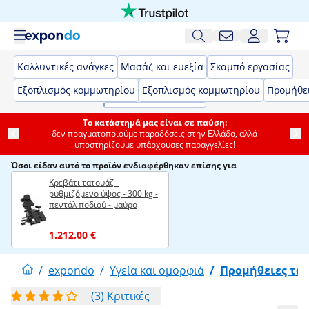
Καλλυντικές ανάγκες
Μασάζ και ευεξία
Σκαμπό εργασίας
Εξοπλισμός κομμωτηρίου
Εξοπλισμός κομμωτηρίου
Προμήθε
Το κατάστημά μας είναι σε παύση:
δεν πραγματοποιούμε παραδόσεις στην Ελλάδα, αλλά
υποστηρίζουμε υπάρχουσες παραγγελίες!
Όσοι είδαν αυτό το προϊόν ενδιαφέρθηκαν επίσης για
Κρεβάτι τατουάζ -
ρυθμιζόμενο ύψος - 300 kg -
πεντάλ ποδιού - μαύρο
1.212,00 €
/
expondo
/
Υγεία και ομορφιά
/
Προμήθειες τα
(3) Κριτικές