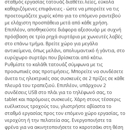
σταθμός εργασίας τατουάζ διαθέτει λείες, εύκολα
καθαριζόμενες επιφάνειες - ώστε να μπορείτε να τις
προετοιμάζετε χωρίς κόπο για το επόμενο ραντεβού
με ελάχιστη προσπάθεια μετά από κάθε χρήση.
Επιπλέον, αποθηκεύστε διάφορα αξεσουάρ με συχνή
πρόσβαση σε τρία ρηχά συρτάρια με χωνευτές λαβές
στο επάνω τμήμα. Βρείτε χώρο για μεγάλα
αντικείμενα, όπως μελάνι, απολυμαντικό ή γάντια, στο
ευρύχωρο συρτάρι που βρίσκεται από κάτω.
Ρυθμίστε το καλάθι τατουάζ σύμφωνα με τις
προσωπικές σας προτιμήσεις. Μπορείτε να συνδέσετε
άνετα τις ηλεκτρικές σας συσκευές σε 2 πρίζες σε κάθε
πλευρά του τραπεζιού. Επιπλέον, υπάρχουν 2
συνδέσεις USB στο πλάι για το τηλέφωνό σας, το
tablet και παρόμοιες συσκευές. Χάρη στους τέσσερις
ευέλικτους τροχούς του, γλιστρήστε αβίαστα το
σταθμό εργασίας προς τον επόμενο χώρο εργασίας, το
νεροχύτη ή την πελατεία σας. Ενεργοποιήστε τα
φρένα για να ακινητοποιήσετε το καροτσάκι στη θέση