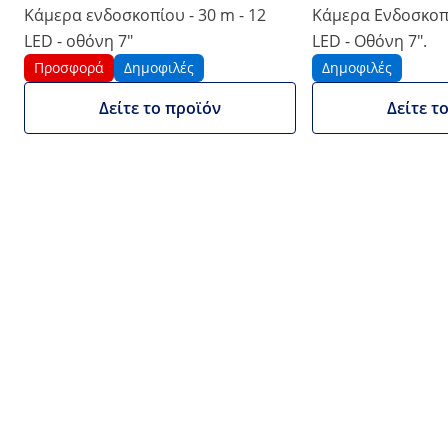
Αριθμός προϊόντος:
Μοντέλο:
SBS-EC-
|
Κάμερα ενδοσκοπίου - 30 m - 12
Κάμερα Ενδοσκοπί
EX10030897
300A
LED - οθόνη 7"
LED - Οθόνη 7".
Κάμερα ενδοσκοπίου - m - 12 LED -
Προσφορά
Δημοφιλές
Δημοφιλές
Έγχρωμη οθόνη TFT 9"
Δείτε το προϊόν
Δείτε τ
1/13