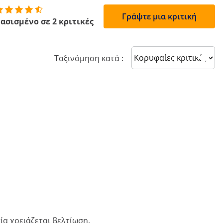
Γράψτε μια κριτική
ασισμένο σε 2 κριτικές
Sort reviews
Ταξινόμηση κατά :
α χρειάζεται βελτίωση.