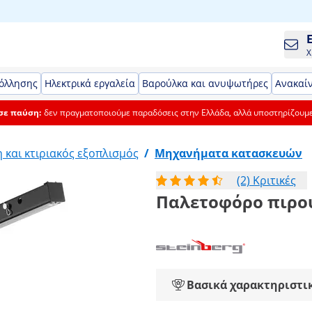
Χ
όλλησης
Ηλεκτρικά εργαλεία
Βαρούλκα και ανυψωτήρες
Ανακαίν
 σε παύση:
δεν πραγματοποιούμε παραδόσεις στην Ελλάδα, αλλά υποστηρίζουμ
 και κτιριακός εξοπλισμός
/
Μηχανήματα κατασκευών
(2) Κριτικές
Παλετοφόρο πιρούν
Βασικά χαρακτηριστι