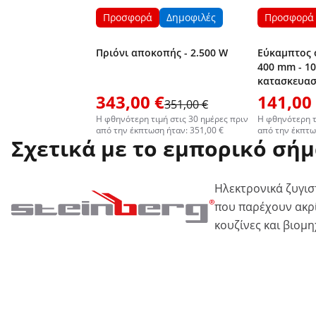
Προσφορά
Δημοφιλές
Προσφορά
Πριόνι αποκοπής - 2.500 W
Εύκαμπτος 
400 mm - 10
κατασκευασ
MSW-IB-03
343,00 €
141,00
351,00 €
Η φθηνότερη τιμή στις 30 ημέρες πριν
Η φθηνότερη τ
από την έκπτωση ήταν: 351,00 €
από την έκπτω
Σχετικά με το εμπορικό σή
Ηλεκτρονικά ζυγισ
που παρέχουν ακρί
κουζίνες και βιομ