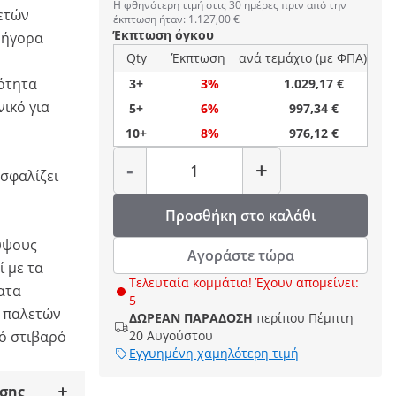
Η φθηνότερη τιμή στις 30 ημέρες πριν από την
λετών
έκπτωση ήταν: 1.127,00 €
Έκπτωση όγκου
ρήγορα
Qty
Έκπτωση
ανά τεμάχιο (με ΦΠΑ)
κότητα
3+
3%
1.029,17 €
νικό για
5+
6%
997,34 €
10+
8%
976,12 €
η
Ποσότητα
-
+
σφαλίζει
Προσθήκη στο καλάθι
 ύψους
Αγοράστε τώρα
 με τα
Τελευταία κομμάτια! Έχουν απομείνει:
ατα
5
ι παλετών
ΔΩΡΕΑΝ ΠΑΡΑΔΟΣΗ
περίπου Πέμπτη
ό στιβαρό
20 Αυγούστου
Εγγυημένη χαμηλότερη τιμή
σης