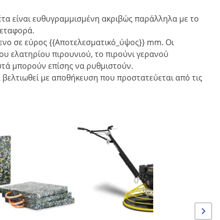
έτα είναι ευθυγραμμισμένη ακριβώς παράλληλα με το
μεταφορά.
ενο σε εύρος {{Αποτελεσματικό_ύψος}} mm. Οι
ου ελατηρίου πιρουνιού, το πιρούνι γερανού
υτά μπορούν επίσης να ρυθμιστούν.
 βελτιωθεί με αποθήκευση που προστατεύεται από τις
Εύκαμπτ
200 mm -
κατασκε
MSW-IB-