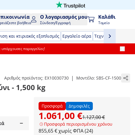
Επικοινωνία
Ο λογαριασμός μου
Καλάθι
ρειάζεστε βοήθεια
Σύνδεση/Εγγραφή
Ταμείο
ιση και κτιριακός εξοπλισμός
Εργαλείο αέρα
Τεχνολογία συγκόλ
ε υπάρχουσες παραγγελίες!
|
Αριθμός προϊόντος:
EX10030730
Μοντέλο:
SBS-CF-1500
ι - 1,500 kg
Προσφορά
Δημοφιλές
1.061,00 €
1.127,00 €
κά
Προσφορά περιορισμένου χρόνου
855,65 € χωρίς ΦΠΑ (24)