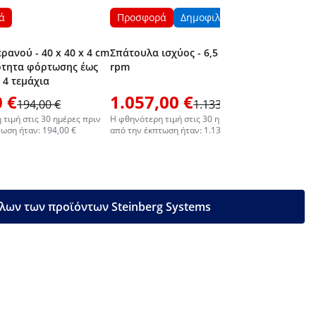
ά
Προσφορά
Δημοφιλές
ρανού - 40 x 40 x 4 cm
Σπάτουλα ισχύος - 6,5 hp - 4.370
ότητα φόρτωσης έως
rpm
- 4 τεμάχια
 €
1.057,00 €
194,00 €
1.133,00 €
56,00
τιμή στις 30 ημέρες πριν
Η φθηνότερη τιμή στις 30 ημέρες πριν
ωση ήταν: 194,00 €
από την έκπτωση ήταν: 1.133,00 €
λων των προϊόντων Steinberg Systems