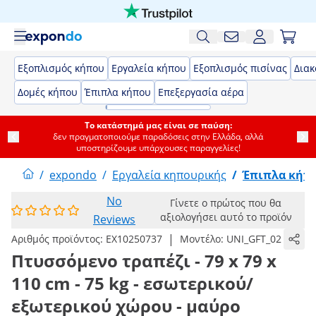
Εξοπλισμός κήπου
Εργαλεία κήπου
Εξοπλισμός πισίνας
Δια
Δομές κήπου
Έπιπλα κήπου
Επεξεργασία αέρα
Το κατάστημά μας είναι σε παύση:
δεν πραγματοποιούμε παραδόσεις στην Ελλάδα, αλλά
υποστηρίζουμε υπάρχουσες παραγγελίες!
/
expondo
/
Εργαλεία κηπουρικής
/
Έπιπλα κήπ
No
Γίνετε ο πρώτος που θα
αξιολογήσει αυτό το προϊόν
Reviews
|
Αριθμός προϊόντος:
EX10250737
Μοντέλο:
UNI_GFT_02
Πτυσσόμενο τραπέζι - 79 x 79 x
110 cm - 75 kg - εσωτερικού/
εξωτερικού χώρου - μαύρο