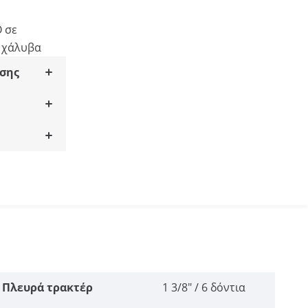
O σε
ό χάλυβα
σης
Πλευρά τρακτέρ
1 3/8" / 6 δόντια