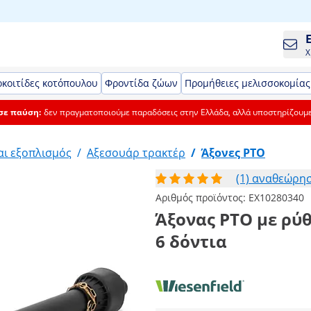
Χ
κοιτίδες κοτόπουλου
Φροντίδα ζώων
Προμήθειες μελισσοκομίας
 σε παύση:
δεν πραγματοποιούμε παραδόσεις στην Ελλάδα, αλλά υποστηρίζουμ
αι εξοπλισμός
/
Αξεσουάρ τρακτέρ
/
Άξονες PTO
(1) αναθεώρη
Αριθμός προϊόντος:
EX10280340
Άξονας PTO με ρύθμ
6 δόντια