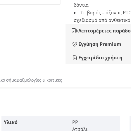
δόντια
Στιβαρός – άξονας PT
σχεδιασμό από ανθεκτικ
Λεπτομέρειες παράδο
Εγγύηση Premium
Εγχειρίδιο χρήστη
ικό σήμα
Βαθμολογίες & κριτικές
Υλικό
PP
Ατσάλι