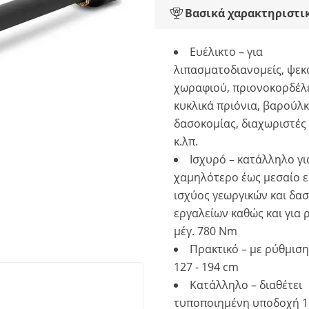
Βασικά χαρακτηριστι
Ευέλικτο – για
λιπασματοδιανομείς, ψε
χωραφιού, πριονοκορδέλ
κυκλικά πριόνια, βαρούλ
δασοκομίας, διαχωριστές
κ.λπ.
Ισχυρό – κατάλληλο γι
χαμηλότερο έως μεσαίο 
ισχύος γεωργικών και δα
εργαλείων καθώς και για 
μέγ. 780 Nm
Πρακτικό – με ρύθμισ
127 - 194 cm
Κατάλληλο – διαθέτει
τυποποιημένη υποδοχή 1 3