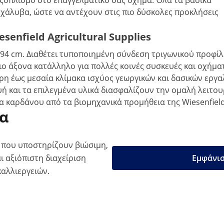
εξοπλισμό στο επαγγελματικό σας όχημα. Όλα τα βασικά
 χάλυβα, ώστε να αντέχουν στις πιο δύσκολες προκλήσεις
enfield Agricultural Supplies
194 cm. Διαθέτει τυποποιημένη σύνδεση τριγωνικού προφίλ
ιο άξονα κατάλληλο για πολλές κοινές συσκευές και οχήμα
ερη έως μεσαία κλίμακα ισχύος γεωργικών και δασικών εργα
ή και τα επιλεγμένα υλικά διασφαλίζουν την ομαλή λειτου
α καρδάνου από τα βιομηχανικά προμήθεια της Wiesenfield
μα
 που υποστηρίζουν βιώσιμη,
ι αξιόπιστη διαχείριση
Εμφάνισ
καλλιεργειών.