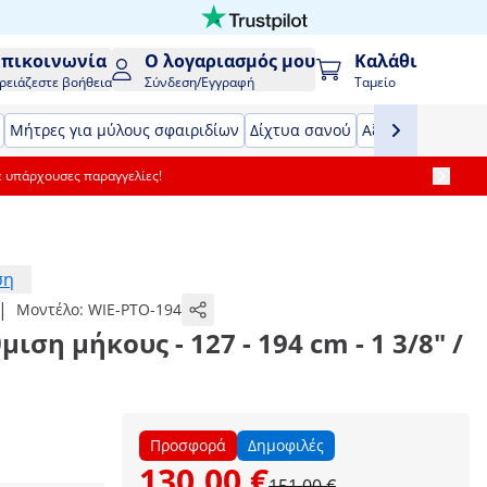
Επικοινωνία
Ο λογαριασμός μου
Καλάθι
ρειάζεστε βοήθεια
Σύνδεση/Εγγραφή
Ταμείο
Μήτρες για μύλους σφαιριδίων
Δίχτυα σανού
Αξεσουάρ τρακτ
ε υπάρχουσες παραγγελίες!
ση
|
Μοντέλο:
WIE-PTO-194
ιση μήκους - 127 - 194 cm - 1 3/8" /
Προσφορά
Δημοφιλές
130,00 €
151,00 €