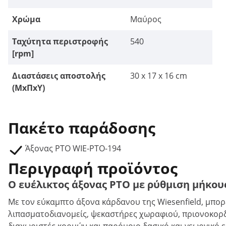
Χρώμα
Μαύρος
Ταχύτητα περιστροφής
540
[rpm]
Διαστάσεις αποστολής
30 x 17 x 16 cm
(ΜxΠxΥ)
Πακέτο παράδοσης
Άξονας PTO WIE-PTO-194
Περιγραφή προϊόντος
Ο ευέλικτος άξονας PTO με ρύθμιση μήκου
Με τον εύκαμπτο άξονα κάρδανου της Wiesenfield, μπορ
λιπασματοδιανομείς, ψεκαστήρες χωραφιού, πριονοκορδ