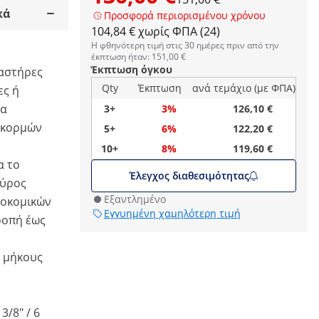
κά
Προσφορά περιορισμένου χρόνου
104,84 € χωρίς ΦΠΑ (24)
Η φθηνότερη τιμή στις 30 ημέρες πριν από την
έκπτωση ήταν: 151,00 €
Έκπτωση όγκου
καστήρες
Qty
Έκπτωση
ανά τεμάχιο (με ΦΠΑ)
ες ή
κα
3+
3%
126,10 €
 κορμών
5+
6%
122,20 €
10+
8%
119,60 €
α το
Έλεγχος διαθεσιμότητας
εύρος
Εξαντλημένο
σοκομικών
Εγγυημένη χαμηλότερη τιμή
ροπή έως
η μήκους
/8" / 6