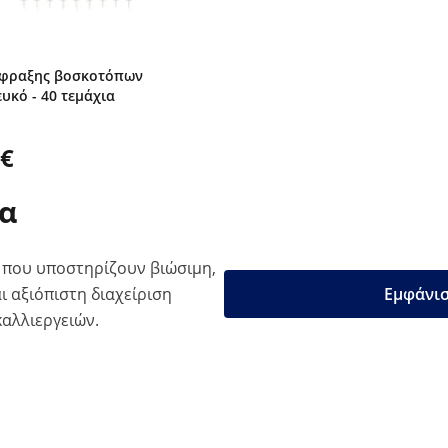
ίφραξης βοσκοτόπων
ευκό - 40 τεμάχια
 €
μα
 που υποστηρίζουν βιώσιμη,
ι αξιόπιστη διαχείριση
Εμφάνισ
καλλιεργειών.