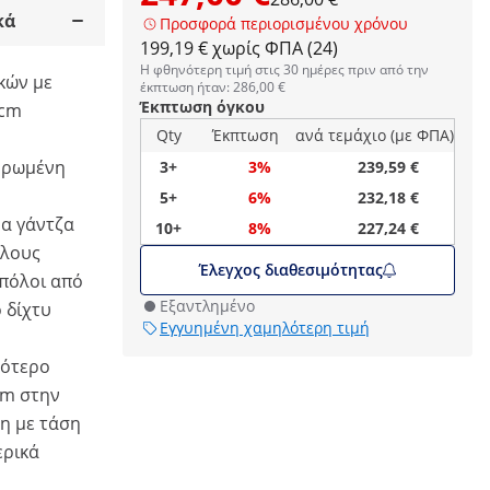
κά
Προσφορά περιορισμένου χρόνου
199,19 € χωρίς ΦΠΑ (24)
Η φθηνότερη τιμή στις 30 ημέρες πριν από την
κών με
έκπτωση ήταν: 286,00 €
Έκπτωση όγκου
 cm
Qty
Έκπτωση
ανά τεμάχιο (με ΦΠΑ)
ληρωμένη
3+
3%
239,59 €
5+
6%
232,18 €
να γάντζα
10+
8%
227,24 €
όλους
Έλεγχος διαθεσιμότητας
 πόλοι από
Εξαντλημένο
 δίχτυ
Εγγυημένη χαμηλότερη τιμή
ρότερο
 cm στην
η με τάση
ερικά