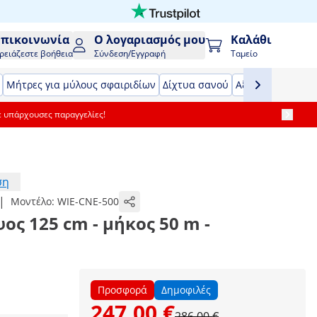
Επικοινωνία
Ο λογαριασμός μου
Καλάθι
ρειάζεστε βοήθεια
Σύνδεση/Εγγραφή
Ταμείο
Μήτρες για μύλους σφαιριδίων
Δίχτυα σανού
Αξεσουάρ τρακτ
ε υπάρχουσες παραγγελίες!
ση
|
Μοντέλο:
WIE-CNE-500
ος 125 cm - μήκος 50 m -
Προσφορά
Δημοφιλές
247,00 €
286,00 €