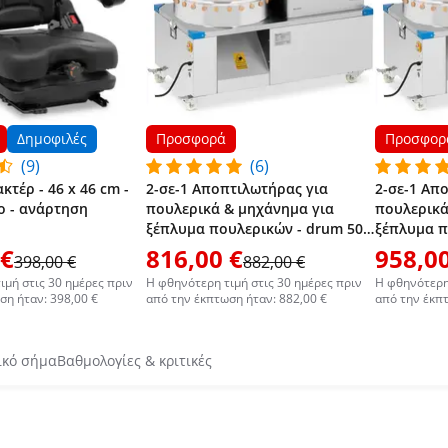
Δημοφιλές
Προσφορά
Προσφορ
(9)
(6)
κτέρ - 46 x 46 cm -
2-σε-1 Αποπτιλωτήρας για
2-σε-1 Απ
ο - ανάρτηση
πουλερικά & μηχάνημα για
πουλερικά
ξέπλυμα πουλερικών - drum 50
ξέπλυμα π
cm - 2 - 3 κοτόπουλα ανά λεπτό
cm - 3 - 4
 €
816,00 €
958,00
398,00 €
882,00 €
ιμή στις 30 ημέρες πριν
Η φθηνότερη τιμή στις 30 ημέρες πριν
Η φθηνότερη 
ση ήταν: 398,00 €
από την έκπτωση ήταν: 882,00 €
από την έκπτ
ικό σήμα
Βαθμολογίες & κριτικές