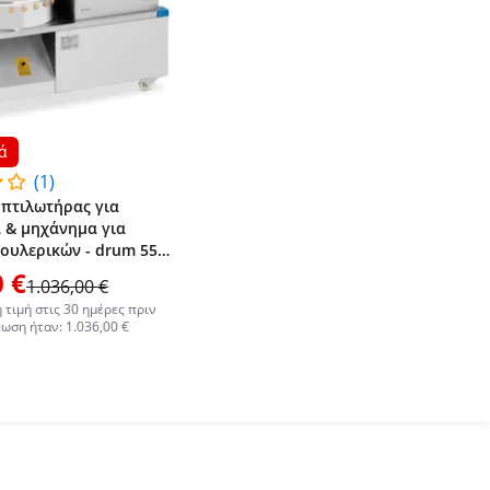
ά
(1)
οπτιλωτήρας για
 & μηχάνημα για
ουλερικών - drum 55
 κοτόπουλα ανά λεπτό
 €
1.036,00 €
τιμή στις 30 ημέρες πριν
ωση ήταν: 1.036,00 €