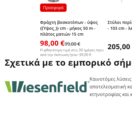
Προσφορά
Φράχτη βοσκοτόπων - ύψος
Στύλοι περ
{{Ύψος_}} cm - μήκος 50 m -
- 103 cm - λ
πλάτος ματιών 15 cm
98,00 €
99,00 €
205,00
Η φθηνότερη τιμή στις 30 ημέρες πριν
από την έκπτωση ήταν: 99,00 €
Σχετικά με το εμπορικό σή
Καινοτόμες λύσεις
αποτελεσματική κα
κτηνοτροφίας και 