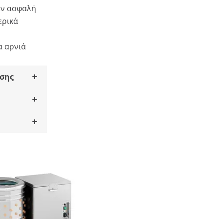
αν ασφαλή
ερικά
α αρνιά
σης