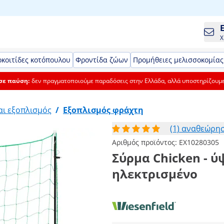
Χ
κοιτίδες κοτόπουλου
Φροντίδα ζώων
Προμήθειες μελισσοκομίας
 σε παύση:
δεν πραγματοποιούμε παραδόσεις στην Ελλάδα, αλλά υποστηρίζουμ
αι εξοπλισμός
/
Εξοπλισμός φράχτη
(1) αναθεώρη
Αριθμός προϊόντος:
EX10280305
Σύρμα Chicken - ύψ
ηλεκτρισμένο