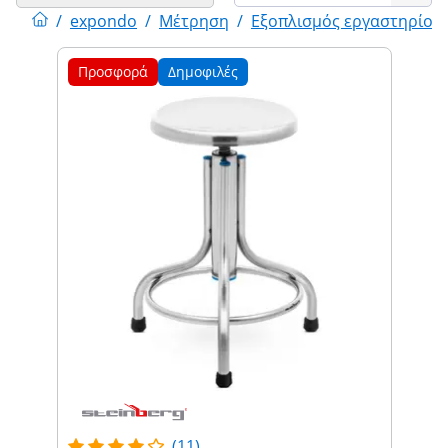
/
expondo
/
Μέτρηση
/
Εξοπλισμός εργαστηρίου
Προσφορά
Δημοφιλές
(11)