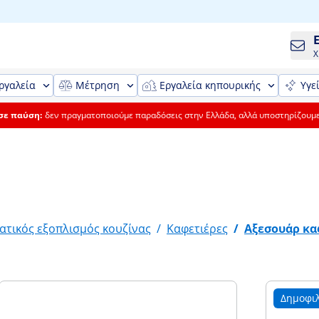
Χ
ργαλεία
Μέτρηση
Εργαλεία κηπουρικής
Υγε
 σε παύση:
δεν πραγματοποιούμε παραδόσεις στην Ελλάδα, αλλά υποστηρίζουμ
ατικός εξοπλισμός κουζίνας
/
Καφετιέρες
/
Αξεσουάρ κα
Δημοφι