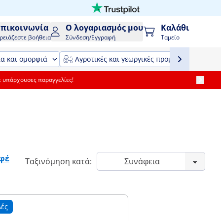
Επικοινωνία
Ο λογαριασμός μου
Καλάθι
ρειάζεστε βοήθεια
Σύνδεση/Εγγραφή
Ταμείο
ία και ομορφιά
Αγροτικές και γεωργικές προμήθειες και εξ
ε υπάρχουσες παραγγελίες!
φέ
Ταξινόμηση κατά:
λές