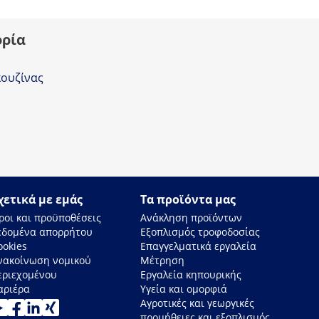
ορία
κουζίνας
χετικά με εμάς
Τα προϊόντα μας
ροι και προϋποθέσεις
Ανάκληση προϊόντων
εδομένα απορρήτου
Εξοπλισμός τροφοδοσίας
ookies
Επαγγελματικά εργαλεία
νακοίνωση νομικού
Μέτρηση
εριεχομένου
Εργαλεία κηπουρικής
αριέρα
Υγεία και ομορφιά
Αγροτικές και γεωργικές
προμήθειες και εξοπλισμός