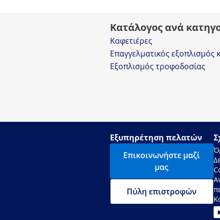
Κατάλογος ανά κατηγ
Καφετιέρες
Επαγγελματικός εξοπλισμός 
Εξοπλισμός τροφοδοσίας
Εξυπηρέτηση πελατών
Σ
Ό
Επικοινωνήστε μαζί
Δ
μας
C
Α
π
Πύλη επιστροφών
Κ