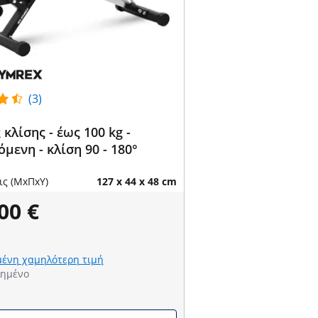
(3)
κλίσης - έως 100 kg -
μενη - κλίση 90 - 180°
ις (ΜxΠxΥ)
127 x 44 x 48 cm
00 €
ένη χαμηλότερη τιμή
λημένο