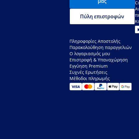
μας
C
Α
π
Πύλη επιστροφών
Κ
Πληροφορίες Αποστολής
Παρακολούθηση παραγγελιών
Ο λογαριασμός μου
Επιστροφή & Υπαναχώρηση
Εγγύηση Premium
Συχνές Ερωτήσεις
Μέθοδοι πληρωμής