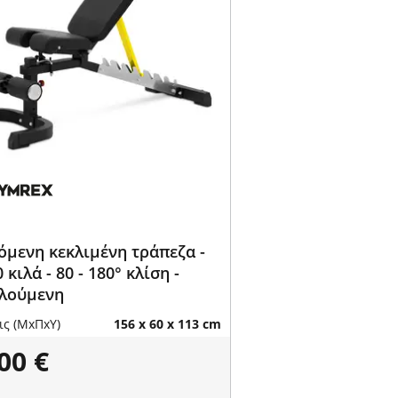
όμενη κεκλιμένη τράπεζα -
 κιλά - 80 - 180° κλίση -
λούμενη
ις (ΜxΠxΥ)
156 x 60 x 113 cm
00 €