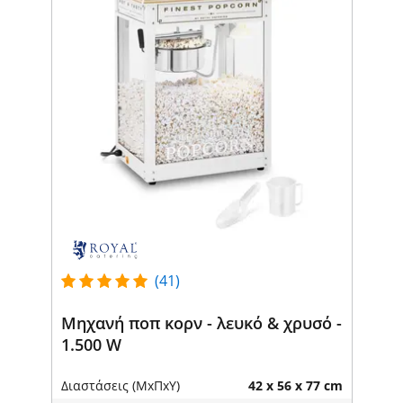
(41)
Μηχανή ποπ κορν - λευκό & χρυσό -
1.500 W
Διαστάσεις (ΜxΠxΥ)
42 x 56 x 77 cm