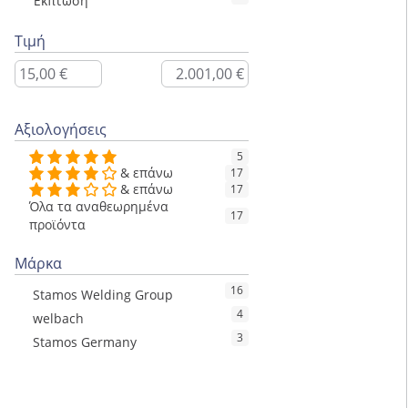
Έκπτωση
Τιμή
Αξιολογήσεις
5
& επάνω
17
& επάνω
17
Όλα τα αναθεωρημένα
17
προϊόντα
Μάρκα
16
Stamos Welding Group
4
welbach
3
Stamos Germany