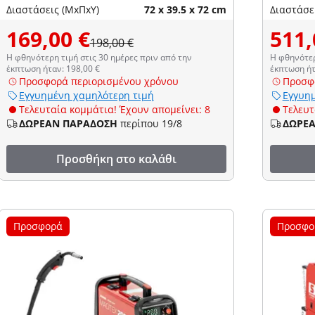
Διαστάσεις (ΜxΠxΥ)
72 x 39.5 x 72 cm
Διαστάσε
169,00 €
511,
198,00 €
Η φθηνότερη τιμή στις 30 ημέρες πριν από την
Η φθηνότερ
έκπτωση ήταν: 198,00 €
έκπτωση ήτ
Προσφορά περιορισμένου χρόνου
Προσφ
Εγγυημένη χαμηλότερη τιμή
Εγγυημ
Τελευταία κομμάτια! Έχουν απομείνει: 8
Τελευτ
ΔΩΡΕΑΝ ΠΑΡΑΔΟΣΗ
περίπου 19/8
ΔΩΡΕ
Προσθήκη στο καλάθι
Προσφορά
Προσφο