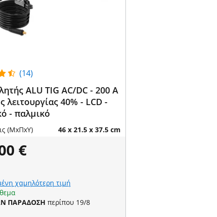
(14)
λητής ALU TIG AC/DC - 200 A
ς λειτουργίας 40% - LCD -
ό - παλμικό
ις (ΜxΠxΥ)
46 x 21.5 x 37.5 cm
00 €
ένη χαμηλότερη τιμή
όθεμα
ΑΝ ΠΑΡΑΔΟΣΗ
περίπου 19/8