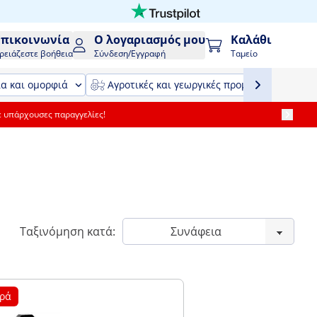
Επικοινωνία
Ο λογαριασμός μου
Καλάθι
ρειάζεστε βοήθεια
Σύνδεση/Εγγραφή
Ταμείο
ία και ομορφιά
Αγροτικές και γεωργικές προμήθειες και εξ
ε υπάρχουσες παραγγελίες!
Ταξινόμηση κατά:
ρά