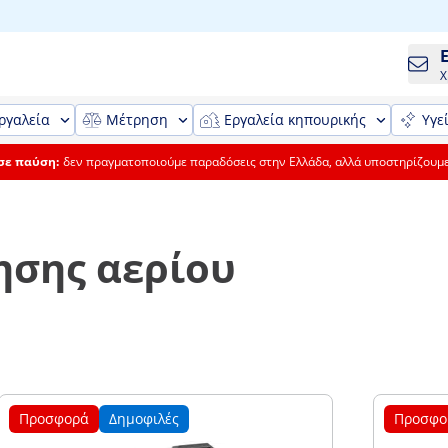
Χ
ργαλεία
Μέτρηση
Εργαλεία κηπουρικής
Υγε
 σε παύση:
δεν πραγματοποιούμε παραδόσεις στην Ελλάδα, αλλά υποστηρίζουμ
ησης αερίου
Προσφορά
Δημοφιλές
Προσφο