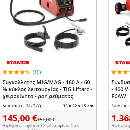
(19)
Συγκολλητής MIG/MAG - 160 A - 60
Συνδυα
% κύκλος λειτουργίας - TIG Liftarc -
- 400 V
χειροκίνητο - ροή ρεύματος
FCAW
Διαστάσεις (ΜxΠxΥ)
33 x 22 x 15 cm
Διαστάσε
145,00 €
1.36
151,00 €
Η φθηνότερη τιμή στις 30 ημέρες πριν από την
Η φθηνότερ