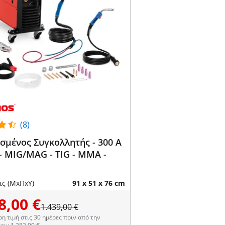
(8)
σμένος Συγκολλητής - 300 A
 - MIG/MAG - TIG - MMA -
ις (ΜxΠxΥ)
91 x 51 x 76 cm
8,00 €
1.439,00 €
η τιμή στις 30 ημέρες πριν από την