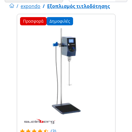
/
expondo
/
Εξοπλισμός τιτλοδότησης
Προσφορά
Δημοφιλές
(3)