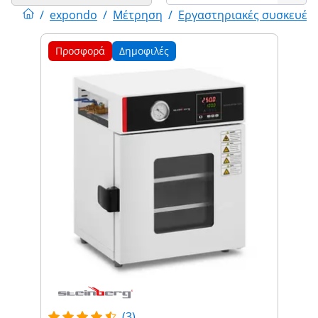
/
expondo
/
Μέτρηση
/
Εργαστηριακές συσκευές
Προσφορά
Δημοφιλές
(3)