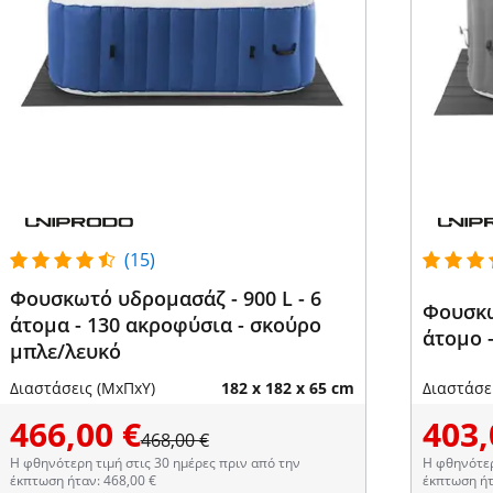
(15)
Φουσκωτό υδρομασάζ - 900 L - 6
Φουσκω
άτομα - 130 ακροφύσια - σκούρο
άτομο -
μπλε/λευκό
Διαστάσεις (ΜxΠxΥ)
182 x 182 x 65 cm
Διαστάσε
466,00 €
403,
468,00 €
Η φθηνότερη τιμή στις 30 ημέρες πριν από την
Η φθηνότερ
έκπτωση ήταν: 468,00 €
έκπτωση ήτ