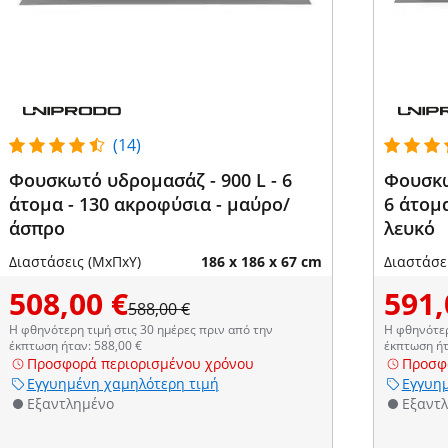
(14)
Φουσκωτό υδρομασάζ - 900 L - 6
Φουσκω
άτομα - 130 ακροφύσια - μαύρο/
6 άτομα
άσπρο
λευκό
Διαστάσεις (ΜxΠxΥ)
186 x 186 x 67 cm
Διαστάσε
508,00 €
591,
588,00 €
Η φθηνότερη τιμή στις 30 ημέρες πριν από την
Η φθηνότερ
έκπτωση ήταν: 588,00 €
έκπτωση ήτ
Προσφορά περιορισμένου χρόνου
Προσφ
Εγγυημένη χαμηλότερη τιμή
Εγγυημ
Εξαντλημένο
Εξαντ