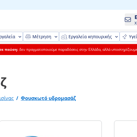
Χ
ργαλεία
Μέτρηση
Εργαλεία κηπουρικής
Υγε
 σε παύση:
δεν πραγματοποιούμε παραδόσεις στην Ελλάδα, αλλά υποστηρίζουμ
ζ
ισίνας
/
Φουσκωτό υδρομασάζ