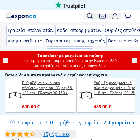
Γραφεία υπολογιστών
Κάδοι απορριμμάτων
Θυρίδες αποθήκ
Χρηματοκιβώτια
Συρτάρι ταμειακής μηχανής
Βάσεις οθονών
Το κατάστημά μας είναι σε παύση:
δεν πραγματοποιούμε παραδόσεις στην Ελλάδα, αλλά
υποστηρίζουμε υπάρχουσες παραγγελίες!
Όσοι είδαν αυτό το προϊόν ενδιαφέρθηκαν επίσης για
Ρυθμιζόμενο γωνιακό
Ρυθμιζόμενο γωνιακό
πλαίσιο γραφείου - Ύψος: 58-
πλαίσιο γραφείου - Ύψος: 
123 cm - Πλάτος: 90-150 cm
118 cm - Πλάτος: 90-150 
(αριστερά) / 110-190 cm
(αριστερά) / 110-190 cm
(δεξιά) - Γωνία: 90 ° - 150 kg
(δεξιά) - Γωνία: 90 ° - 150 
610,00 €
483,00 €
/
expondo
/
Προμήθειες γραφείου
/
Γραφεία υπ
(15) Κριτικές