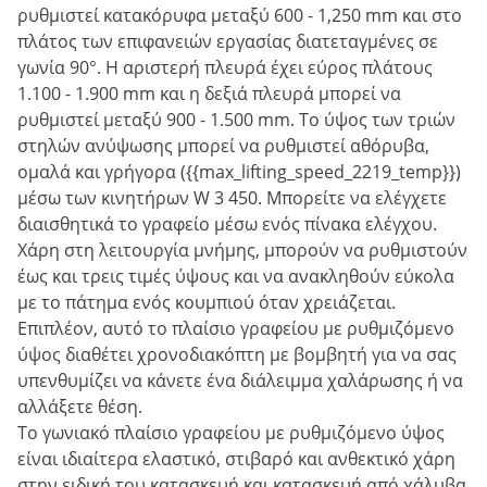
ρυθμιστεί κατακόρυφα μεταξύ 600 - 1,250 mm και στο
πλάτος των επιφανειών εργασίας διατεταγμένες σε
γωνία 90°. Η αριστερή πλευρά έχει εύρος πλάτους
1.100 - 1.900 mm και η δεξιά πλευρά μπορεί να
ρυθμιστεί μεταξύ 900 - 1.500 mm. Το ύψος των τριών
στηλών ανύψωσης μπορεί να ρυθμιστεί αθόρυβα,
ομαλά και γρήγορα ({{max_lifting_speed_2219_temp}})
μέσω των κινητήρων W 3 450. Μπορείτε να ελέγχετε
διαισθητικά το γραφείο μέσω ενός πίνακα ελέγχου.
Χάρη στη λειτουργία μνήμης, μπορούν να ρυθμιστούν
έως και τρεις τιμές ύψους και να ανακληθούν εύκολα
με το πάτημα ενός κουμπιού όταν χρειάζεται.
Επιπλέον, αυτό το πλαίσιο γραφείου με ρυθμιζόμενο
ύψος διαθέτει χρονοδιακόπτη με βομβητή για να σας
υπενθυμίζει να κάνετε ένα διάλειμμα χαλάρωσης ή να
αλλάξετε θέση.
Το γωνιακό πλαίσιο γραφείου με ρυθμιζόμενο ύψος
είναι ιδιαίτερα ελαστικό, στιβαρό και ανθεκτικό χάρη
στην ειδική του κατασκευή και κατασκευή από χάλυβα