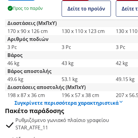
125 cm - Πλάτος:
123 cm - Πλάτος: 90-
118 cm - 
Προς το παρόν
Δείτε το προϊόν
Δείτε 
110-190 cm
150 cm (αριστερά) /
150 cm (α
(αριστερά) / 110-190
110-190 cm (δεξιά) -
110-190 c
Διαστάσεις (ΜxΠxΥ)
cm (δεξιά) - Γωνία: 90
Γωνία: 90 ° - 150 kg
Γωνία: 90 
170 x 90 x 126 cm
130 x 110 x 123 cm
130 x 110
° - 150 kg
Αριθμός ποδιών
3 Pc
3 Pc
3 Pc
Βάρος
46 kg
43 kg
42 kg
Βάρος αποστολής
49.6 kg
53.1 kg
49.15 kg
Διαστάσεις αποστολής (ΜxΠxΥ)
198 x 87 x 36 cm
196 x 57 x 38 cm
207 x 56.
Συγκρίνετε περισσότερα χαρακτηριστικά
Πακέτο παράδοσης
Ρυθμιζόμενο γωνιακό πλαίσιο γραφείου
STAR_ATFE_11