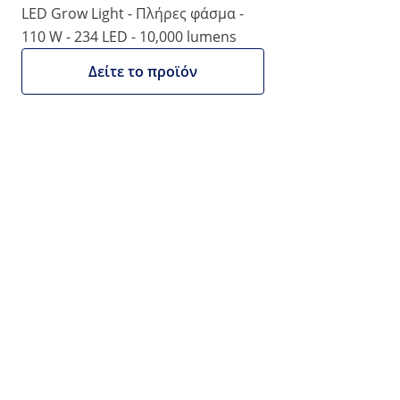
Αριθμός προϊόντος:
Μοντέλο:
HT-WEDGE-
|
LED Grow Light - Πλήρες φάσμα -
EX10090205
100AP
110 W - 234 LED - 10,000 lumens
Φως αυξάνει το LED - Πλήρες
φάσμα - 100 W - 136 LED - Europlug
Δείτε το προϊόν
- 6,000 lumens
1/6