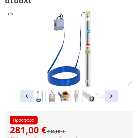
ατσάλι
1/6
Προσφορά
281,00 €
304,00 €