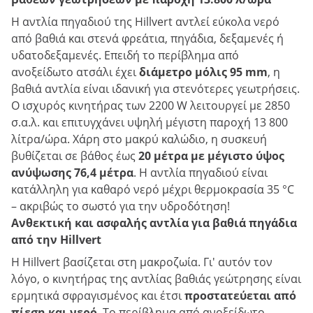
Η αντλία πηγαδιού της Hillvert αντλεί εύκολα νερό
από βαθιά και στενά φρεάτια, πηγάδια, δεξαμενές ή
υδατοδεξαμενές. Επειδή το περίβλημα από
ανοξείδωτο ατσάλι έχει
διάμετρο μόλις 95 mm
, η
βαθιά αντλία είναι ιδανική για στενότερες γεωτρήσεις.
Ο ισχυρός κινητήρας των 2200 W λειτουργεί με 2850
σ.α.λ. και επιτυγχάνει υψηλή μέγιστη παροχή 13 800
λίτρα/ώρα. Χάρη στο μακρύ καλώδιο, η συσκευή
βυθίζεται σε βάθος έως
20 μέτρα με μέγιστο ύψος
ανύψωσης 76,4 μέτρα
. Η αντλία πηγαδιού είναι
κατάλληλη για καθαρό νερό μέχρι θερμοκρασία 35 °C
– ακριβώς το σωστό για την υδροδότηση!
Ανθεκτική και ασφαλής αντλία για βαθιά πηγάδια
από την Hillvert
Η Hillvert βασίζεται στη μακροζωία. Γι' αυτόν τον
λόγο, ο κινητήρας της αντλίας βαθιάς γεώτρησης είναι
ερμητικά σφραγισμένος και έτσι
προστατεύεται από
πίεση και νερό
. Το περίβλημα από ανοξείδωτο