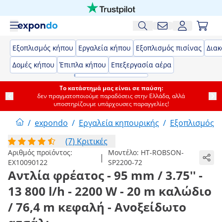
Εξοπλισμός κήπου
Εργαλεία κήπου
Εξοπλισμός πισίνας
Δια
Δομές κήπου
Έπιπλα κήπου
Επεξεργασία αέρα
Το κατάστημά μας είναι σε παύση:
δεν πραγματοποιούμε παραδόσεις στην Ελλάδα, αλλά
υποστηρίζουμε υπάρχουσες παραγγελίες!
/
expondo
/
Εργαλεία κηπουρικής
/
Εξοπλισμός 
(7) Κριτικές
Αριθμός προϊόντος:
Μοντέλο:
HT-ROBSON-
|
EX10090122
SP2200-72
Αντλία φρέατος - 95 mm / 3.75'' -
13 800 l/h - 2200 W - 20 m καλώδιο
/ 76,4 m κεφαλή - Ανοξείδωτο