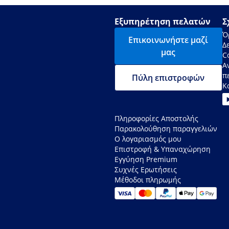
Εξυπηρέτηση πελατών
Σ
Ό
Επικοινωνήστε μαζί
Δ
μας
C
Α
π
Πύλη επιστροφών
Κ
Πληροφορίες Αποστολής
Παρακολούθηση παραγγελιών
Ο λογαριασμός μου
Επιστροφή & Υπαναχώρηση
Εγγύηση Premium
Συχνές Ερωτήσεις
Μέθοδοι πληρωμής