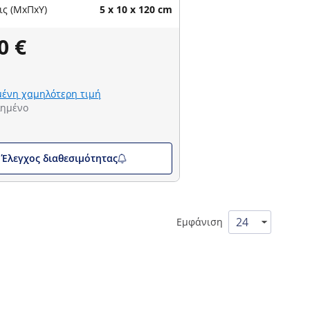
ις (ΜxΠxΥ)
5 x 10 x 120 cm
0 €
ένη χαμηλότερη τιμή
λημένο
Έλεγχος διαθεσιμότητας
Εμφάνιση