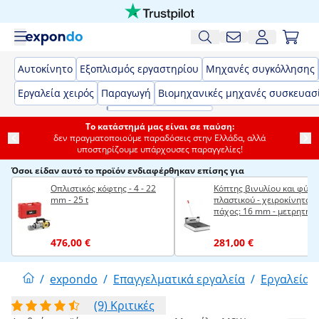
Αυτοκίνητο
Εξοπλισμός εργαστηρίου
Μηχανές συγκόλλησης
Εργαλεία χειρός
Παραγωγή
Βιομηχανικές μηχανές συσκευασ
Το κατάστημά μας είναι σε παύση:
δεν πραγματοποιούμε παραδόσεις στην Ελλάδα, αλλά
υποστηρίζουμε υπάρχουσες παραγγελίες!
Όσοι είδαν αυτό το προϊόν ενδιαφέρθηκαν επίσης για
Οπλιστικός κόφτης - 4 - 22
Κόπτης βινυλίου και φύλ
mm - 25 t
πλαστικού - χειροκίνητο -
πάχος: 16 mm - μετρητής
γωνίας - 490 mm - τροχοί
476,00 €
281,00 €
/
expondo
/
Επαγγελματικά εργαλεία
/
Εργαλεία χ
(9) Κριτικές