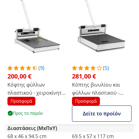
(9)
(5)
200,00 €
281,00 €
Κόφτης φύλλων
Κόπτης βινυλίου και
πλαστικού - χειροκίνητο
φύλλων πλαστικού -
- πάχος: 16mm - μετρητή
χειροκίνητο - πάχος: 16
Προσφορά
Προσφορά
γωνίας - 330mm
mm - μετρητής γωνίας -
Προς το παρόν
Δείτε το προϊόν
490 mm - τροχοί
Διαστάσεις (ΜxΠxΥ)
68 x 46 x 94.5 cm
69.5 x 57 x 117 cm