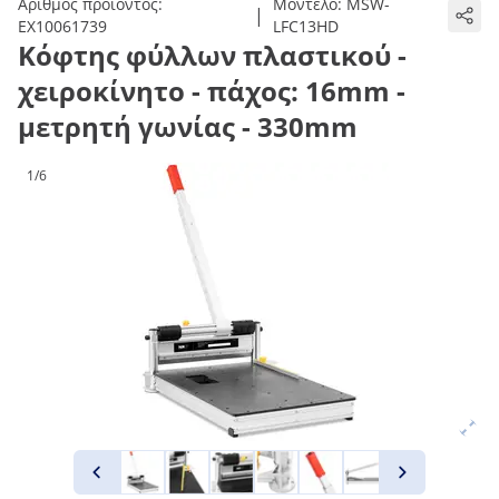
Αριθμός προϊόντος:
Μοντέλο:
MSW-
|
EX10061739
LFC13HD
Κόφτης φύλλων πλαστικού -
χειροκίνητο - πάχος: 16mm -
μετρητή γωνίας - 330mm
1/6