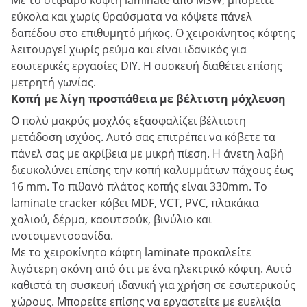
Με το στιβαρό κόφτη laminate από MSW, μπορείτε
εύκολα και χωρίς θραύσματα να κόψετε πάνελ
δαπέδου στο επιθυμητό μήκος. Ο χειροκίνητος κόφτης
λειτουργεί χωρίς ρεύμα και είναι ιδανικός για
εσωτερικές εργασίες DIY. Η συσκευή διαθέτει επίσης
μετρητή γωνίας.
Κοπή με λίγη προσπάθεια με βέλτιστη μόχλευση
Ο πολύ μακρύς μοχλός εξασφαλίζει βέλτιστη
μετάδοση ισχύος. Αυτό σας επιτρέπει να κόβετε τα
πάνελ σας με ακρίβεια με μικρή πίεση. Η άνετη λαβή
διευκολύνει επίσης την κοπή καλυμμάτων πάχους έως
16 mm. Το πιθανό πλάτος κοπής είναι 330mm. Το
laminate cracker κόβει MDF, VCT, PVC, πλακάκια
χαλιού, δέρμα, καουτσούκ, βινύλιο και
ινοτσιμεντοσανίδα.
Με το χειροκίνητο κόφτη laminate προκαλείτε
λιγότερη σκόνη από ότι με ένα ηλεκτρικό κόφτη. Αυτό
καθιστά τη συσκευή ιδανική για χρήση σε εσωτερικούς
χώρους. Μπορείτε επίσης να εργαστείτε με ευελιξία