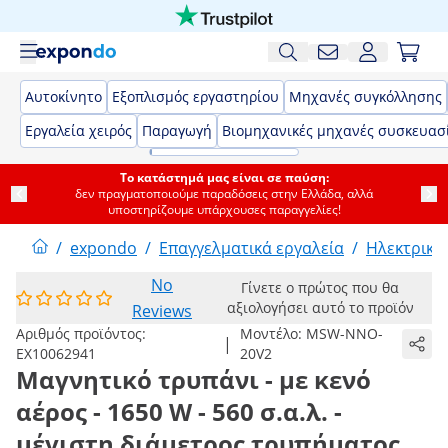
Αυτοκίνητο
Εξοπλισμός εργαστηρίου
Μηχανές συγκόλλησης
Εργαλεία χειρός
Παραγωγή
Βιομηχανικές μηχανές συσκευασ
Το κατάστημά μας είναι σε παύση:
δεν πραγματοποιούμε παραδόσεις στην Ελλάδα, αλλά
υποστηρίζουμε υπάρχουσες παραγγελίες!
/
expondo
/
Επαγγελματικά εργαλεία
/
Ηλεκτρικά
No
Γίνετε ο πρώτος που θα
αξιολογήσει αυτό το προϊόν
Reviews
Αριθμός προϊόντος:
Μοντέλο:
MSW-NNO-
|
EX10062941
20V2
Μαγνητικό τρυπάνι - με κενό
αέρος - 1650 W - 560 σ.α.λ. -
μέγιστη διάμετρος τρυπήματος