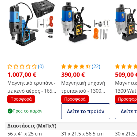
(0)
(22)
1.007,00 €
390,00 €
509,00 
Μαγνητικό τρυπάνι -
Μαγνητική μηχανή
Μαγνητικ
με κενό αέρος - 1650
τρυπανιού - 1300
1300 Watt
W - 560 σ.α.λ. -
Watt - 600 r/min
- Στέλεχ
Προσφορά
Προσφορά
Προσφορ
μέγιστη διάμετρος
19 mm
Προς το παρόν
Δείτε το προϊόν
Δείτε 
τρυπήματος 13/50
mm
Διαστάσεις (ΜxΠxΥ)
56 x 41 x 25 cm
31 x 21.5 x 56.5 cm
30 x 21.5