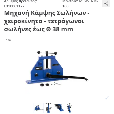
Αριθμός προϊόντος:
Μοντέλο:
MSW-TRM-
|
EX10061177
100
Μηχανή Κάμψης Σωλήνων -
χειροκίνητα - τετράγωνοι
σωλήνες έως Ø 38 mm
1/4