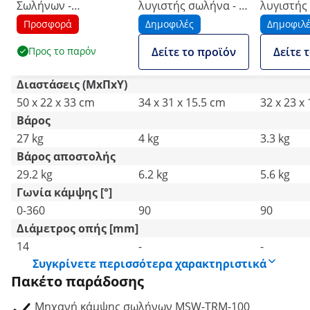
Σωλήνων -
λυγιστής σωλήνα - Ø
λυγιστής
χειροκίνητα -
16 - 32 mm -
10 - 22 m
Προσφορά
Δημοφιλές
Δημοφιλ
τετράγωνοι σωλήνες
χειροκίνητος - έως
χειροκίνη
Προς το παρόν
Δείτε το προϊόν
Δείτε 
έως Ø 38 mm
90°
90°
Διαστάσεις (ΜxΠxΥ)
50 x 22 x 33 cm
34 x 31 x 15.5 cm
32 x 23 x
Βάρος
27 kg
4 kg
3.3 kg
Βάρος αποστολής
29.2 kg
6.2 kg
5.6 kg
Γωνία κάμψης [°]
0-360
90
90
Διάμετρος οπής [mm]
14
-
-
Συγκρίνετε περισσότερα χαρακτηριστικά
Πακέτο παράδοσης
Μηχανή κάμψης σωλήνων MSW-TRM-100