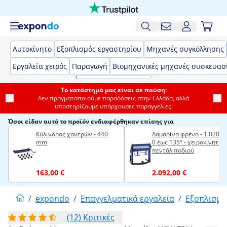
Αυτοκίνητο
Εξοπλισμός εργαστηρίου
Μηχανές συγκόλλησης
Εργαλεία χειρός
Παραγωγή
Βιομηχανικές μηχανές συσκευασ
Το κατάστημά μας είναι σε παύση:
δεν πραγματοποιούμε παραδόσεις στην Ελλάδα, αλλά
υποστηρίζουμε υπάρχουσες παραγγελίες!
Όσοι είδαν αυτό το προϊόν ενδιαφέρθηκαν επίσης για
Κύλινδρος χαντρών - 440
Λαμαρίνα φρένο - 1.020 m
mm
0 έως 135° - χειροκίνητο -
πεντάλ ποδιού
163,00 €
2.092,00 €
/
expondo
/
Επαγγελματικά εργαλεία
/
Εξοπλισμό
(12) Κριτικές