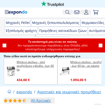
Μηχανές Pellet
Μηχανές ξεπουπουλιάσματος
Θερμοκοιτίδες
Εξοπλισμός φράχτη
Προμήθειες κατοικίδιων ζώων
Αυτόματο
Το κατάστημά μας είναι σε παύση:
δεν πραγματοποιούμε παραδόσεις στην Ελλάδα, αλλά
υποστηρίζουμε υπάρχουσες παραγγελίες!
Όσοι είδαν αυτό το προϊόν ενδιαφέρθηκαν επίσης για
Μπάνιο σκύλων - από
Μπάνιο σκύλου - ανοξείδ
ανοξείδωτο χάλυβα - έως 60
- έως 60 kg - με ράμπα
kg
434,00 €
1.094,00 €
/
expondo
/
Αγροτικές και γεωργικές προμήθειες κ
(6) Κριτικές