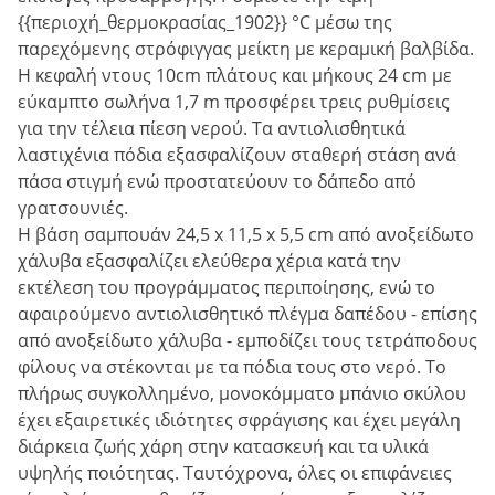
{{περιοχή_θερμοκρασίας_1902}} °C μέσω της
παρεχόμενης στρόφιγγας μείκτη με κεραμική βαλβίδα.
Η κεφαλή ντους 10cm πλάτους και μήκους 24 cm με
εύκαμπτο σωλήνα 1,7 m προσφέρει τρεις ρυθμίσεις
για την τέλεια πίεση νερού. Τα αντιολισθητικά
λαστιχένια πόδια εξασφαλίζουν σταθερή στάση ανά
πάσα στιγμή ενώ προστατεύουν το δάπεδο από
γρατσουνιές.
Η βάση σαμπουάν 24,5 x 11,5 x 5,5 cm από ανοξείδωτο
χάλυβα εξασφαλίζει ελεύθερα χέρια κατά την
εκτέλεση του προγράμματος περιποίησης, ενώ το
αφαιρούμενο αντιολισθητικό πλέγμα δαπέδου - επίσης
από ανοξείδωτο χάλυβα - εμποδίζει τους τετράποδους
φίλους να στέκονται με τα πόδια τους στο νερό. Το
πλήρως συγκολλημένο, μονοκόμματο μπάνιο σκύλου
έχει εξαιρετικές ιδιότητες σφράγισης και έχει μεγάλη
διάρκεια ζωής χάρη στην κατασκευή και τα υλικά
υψηλής ποιότητας. Ταυτόχρονα, όλες οι επιφάνειες