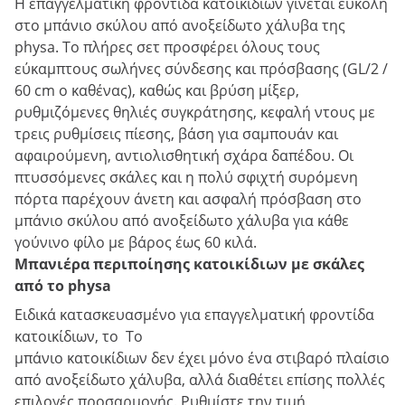
Η επαγγελματική φροντίδα κατοικίδιων γίνεται εύκολη
στο μπάνιο σκύλου από ανοξείδωτο χάλυβα της
physa. Το πλήρες σετ προσφέρει όλους τους
εύκαμπτους σωλήνες σύνδεσης και πρόσβασης (GL/2 /
60 cm ο καθένας), καθώς και βρύση μίξερ,
ρυθμιζόμενες θηλιές συγκράτησης, κεφαλή ντους με
τρεις ρυθμίσεις πίεσης, βάση για σαμπουάν και
αφαιρούμενη, αντιολισθητική σχάρα δαπέδου. Οι
πτυσσόμενες σκάλες και η πολύ σφιχτή συρόμενη
πόρτα παρέχουν άνετη και ασφαλή πρόσβαση στο
μπάνιο σκύλου από ανοξείδωτο χάλυβα για κάθε
γούνινο φίλο με βάρος έως 60 κιλά.
Μπανιέρα περιποίησης κατοικίδιων με σκάλες
από το physa
Ειδικά κατασκευασμένο για επαγγελματική φροντίδα
κατοικίδιων, το Το
μπάνιο κατοικίδιων δεν έχει μόνο ένα στιβαρό πλαίσιο
από ανοξείδωτο χάλυβα, αλλά διαθέτει επίσης πολλές
επιλογές προσαρμογής. Ρυθμίστε την τιμή