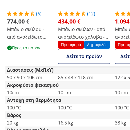
(6)
(12)
774,00 €
434,00 €
1.094
Μπάνιο σκύλου -
Μπάνιο σκύλων - από
Μπάνιο
από ανοξείδωτο
ανοξείδωτο χάλυβα -
ανοξεί
χάλυβα - έως 60 kg -
έως 60 kg
kg - μ
Προσφορά
Δημοφιλές
Προσ
Προς το παρόν
με σκαλοπάτια
Δείτε το προϊόν
Δείτ
Διαστάσεις (ΜxΠxΥ)
90 x 90 x 106 cm
85 x 48 x 118 cm
122 x 
Ακροφύσιο ψεκασμού
10cm
10 cm
10 cm
Αντοχή στη θερμότητα
100 °C
100 °C
100 °C
Βάρος
20 kg
16.5 kg
38 kg