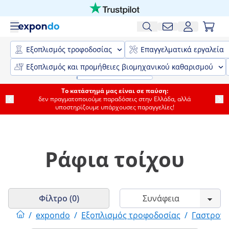
Εξοπλισμός τροφοδοσίας
Επαγγελματικά εργαλεία
Εξοπλισμός και προμήθειες βιομηχανικού καθαρισμού
Το κατάστημά μας είναι σε παύση:
δεν πραγματοποιούμε παραδόσεις στην Ελλάδα, αλλά
υποστηρίζουμε υπάρχουσες παραγγελίες!
Ράφια τοίχου
Φίλτρο (0)
/
expondo
/
Εξοπλισμός τροφοδοσίας
/
Γαστρονο