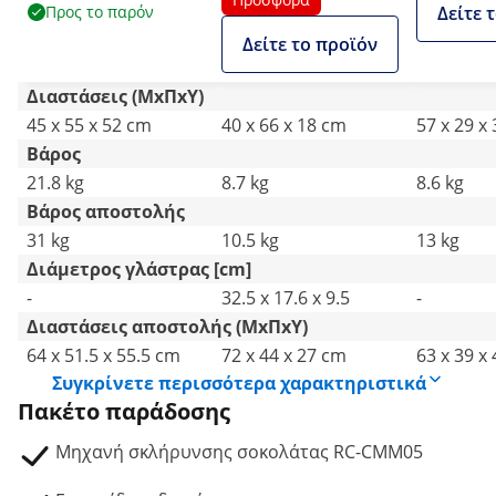
Προς το παρόν
Δείτε 
960 W - 8 l - Royal
Δείτε το προϊόν
Catering
Διαστάσεις (ΜxΠxΥ)
45 x 55 x 52 cm
40 x 66 x 18 cm
57 x 29 x
Βάρος
21.8 kg
8.7 kg
8.6 kg
Βάρος αποστολής
31 kg
10.5 kg
13 kg
Διάμετρος γλάστρας [cm]
-
32.5 x 17.6 x 9.5
-
Διαστάσεις αποστολής (ΜxΠxΥ)
64 x 51.5 x 55.5 cm
72 x 44 x 27 cm
63 x 39 x
Συγκρίνετε περισσότερα χαρακτηριστικά
Πακέτο παράδοσης
Μηχανή σκλήρυνσης σοκολάτας RC-CMM05