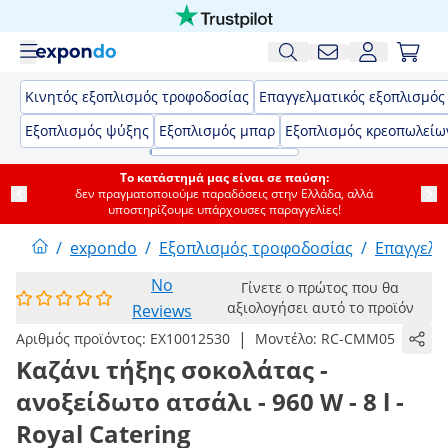
Κινητός εξοπλισμός τροφοδοσίας
Επαγγελματικός εξοπλισμός
Εξοπλισμός ψύξης
Εξοπλισμός μπαρ
Εξοπλισμός κρεοπωλείω
Το κατάστημά μας είναι σε παύση:
δεν πραγματοποιούμε παραδόσεις στην Ελλάδα, αλλά
υποστηρίζουμε υπάρχουσες παραγγελίες!
/
expondo
/
Εξοπλισμός τροφοδοσίας
/
Επαγγελμ
No
Γίνετε ο πρώτος που θα
αξιολογήσει αυτό το προϊόν
Reviews
|
Αριθμός προϊόντος:
EX10012530
Μοντέλο:
RC-CMM05
Καζάνι τήξης σοκολάτας -
ανοξείδωτο ατσάλι - 960 W - 8 l -
Royal Catering