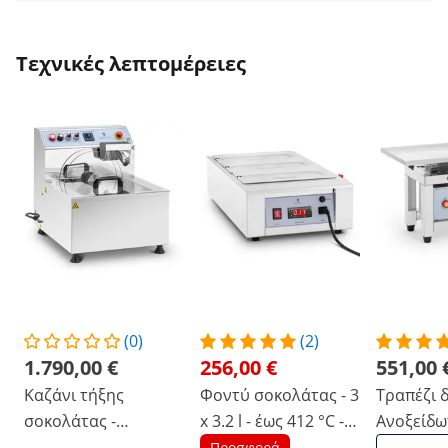
Τεχνικές λεπτομέρειες
(0)
(2)
1.790,00 €
256,00 €
551,00 
Καζάνι τήξης
Φοντύ σοκολάτας - 3
Τραπέζι 
σοκολάτας -
x 3.2 l - έως 412 °C -
Ανοξείδωτ
ανοξείδωτο ατσάλι -
Royal Catering
Royal Cat
Προσφορά