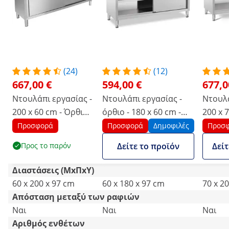
(24)
(12)
667,00 €
594,00 €
677,0
Ντουλάπι εργασίας -
Ντουλάπι εργασίας -
Ντουλά
200 x 60 cm - Όρθιο -
όρθιο - 180 x 60 cm -
200 x 
160 kg
αντοχή βάρους 600 kg
βάρους
Προσφορά
Προσφορά
Δημοφιλές
Προσ
Προς το παρόν
Δείτε το προϊόν
Δείτ
Διαστάσεις (ΜxΠxΥ)
60 x 200 x 97 cm
60 x 180 x 97 cm
70 x 2
Απόσταση μεταξύ των ραφιών
Ναι
Ναι
Ναι
Αριθμός ενθέτων