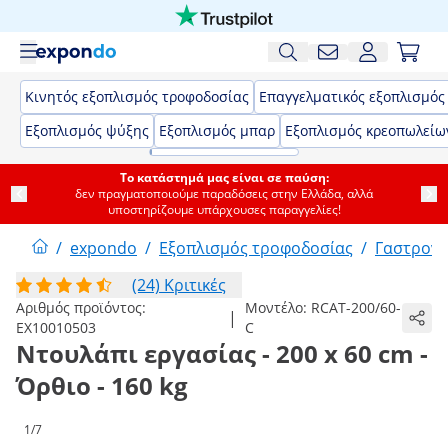
Κινητός εξοπλισμός τροφοδοσίας
Επαγγελματικός εξοπλισμός
Εξοπλισμός ψύξης
Εξοπλισμός μπαρ
Εξοπλισμός κρεοπωλείω
Το κατάστημά μας είναι σε παύση:
δεν πραγματοποιούμε παραδόσεις στην Ελλάδα, αλλά
υποστηρίζουμε υπάρχουσες παραγγελίες!
/
expondo
/
Εξοπλισμός τροφοδοσίας
/
Γαστρονο
(24) Κριτικές
Αριθμός προϊόντος:
Μοντέλο:
RCAT-200/60-
|
EX10010503
C
Ντουλάπι εργασίας - 200 x 60 cm -
Όρθιο - 160 kg
1/7