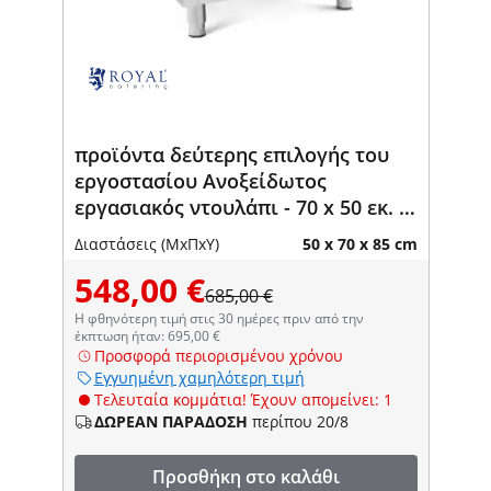
προϊόντα δεύτερης επιλογής του
εργοστασίου Ανοξείδωτος
εργασιακός ντουλάπι - 70 x 50 εκ. -
185 κιλά - 7 συρτάρια για μπάλες
Διαστάσεις (ΜxΠxΥ)
50 x 70 x 85 cm
πίτσας - Royal Catering
548,00 €
685,00 €
Η φθηνότερη τιμή στις 30 ημέρες πριν από την
έκπτωση ήταν: 695,00 €
Προσφορά περιορισμένου χρόνου
Εγγυημένη χαμηλότερη τιμή
Τελευταία κομμάτια! Έχουν απομείνει: 1
ΔΩΡΕΑΝ ΠΑΡΑΔΟΣΗ
περίπου 20/8
Προσθήκη στο καλάθι