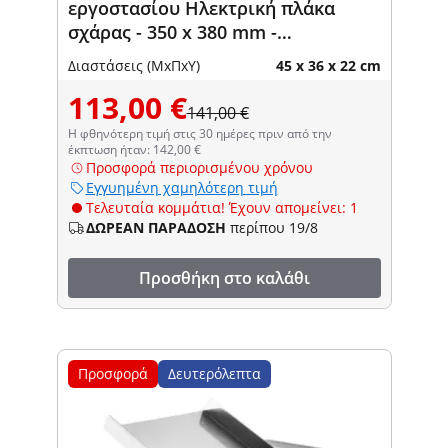
εργοστασίου Ηλεκτρική πλάκα
σχάρας - 350 x 380 mm -
royal_catering - 2 - 2.000 W
Διαστάσεις (ΜxΠxΥ)
45 x 36 x 22 cm
113,00 €
141,00 €
Η φθηνότερη τιμή στις 30 ημέρες πριν από την
έκπτωση ήταν: 142,00 €
Προσφορά περιορισμένου χρόνου
Εγγυημένη χαμηλότερη τιμή
Τελευταία κομμάτια! Έχουν απομείνει: 1
ΔΩΡΕΑΝ ΠΑΡΑΔΟΣΗ
περίπου 19/8
Προσθήκη στο καλάθι
Προσφορά
Δευτερόλεπτα