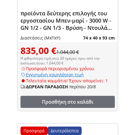
προϊόντα δεύτερης επιλογής του
εργοστασίου Μπεν-μαρί - 3000 W -
GN 1/2 - GN 1/3 - Βρύση - Ντουλάπι
(40 x 73 εκ.) - Royal Catering
Διαστάσεις (ΜxΠxΥ)
74 x 40 x 93 cm
835,00 €
1.044,00 €
Η φθηνότερη τιμή στις 30 ημέρες πριν από την
έκπτωση ήταν: 1.044,00 €
Προσφορά περιορισμένου χρόνου
Εγγυημένη χαμηλότερη τιμή
Τελευταία κομμάτια! Έχουν απομείνει: 1
ΔΩΡΕΑΝ ΠΑΡΑΔΟΣΗ
περίπου 20/8
Προσθήκη στο καλάθι
Προσφορά
Δευτερόλεπτα