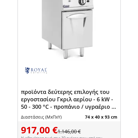
προϊόντα δεύτερης επιλογής του
εργοστασίου Γκριλ αερίου - 6 kW -
50 - 300 °C - προπάνιο / υγραέριο /
φυσικό αέριο - ντουλάπι βάσης -
Διαστάσεις (ΜxΠxΥ)
74 x 40 x 93 cm
Royal Catering
917,00 €
1.146,00 €
Η φθηνότερη τιμή στις 30 ημέρες πριν από την