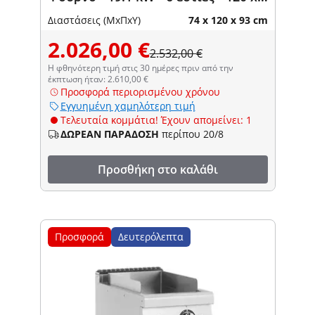
73 εκ. - Pro 730 Series - Royal
Διαστάσεις (ΜxΠxΥ)
74 x 120 x 93 cm
Catering
2.026,00 €
2.532,00 €
Η φθηνότερη τιμή στις 30 ημέρες πριν από την
έκπτωση ήταν: 2.610,00 €
Προσφορά περιορισμένου χρόνου
Εγγυημένη χαμηλότερη τιμή
Τελευταία κομμάτια! Έχουν απομείνει: 1
ΔΩΡΕΑΝ ΠΑΡΑΔΟΣΗ
περίπου 20/8
Προσθήκη στο καλάθι
Προσφορά
Δευτερόλεπτα