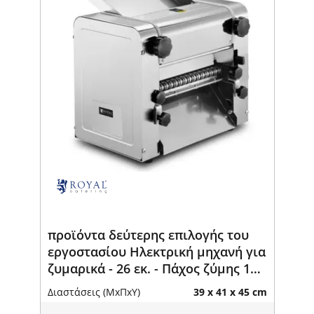
προϊόντα δεύτερης επιλογής του
εργοστασίου Ηλεκτρική μηχανή για
ζυμαρικά - 26 εκ. - Πάχος ζύμης 1
έως 14 mm - Royal Catering
Διαστάσεις (ΜxΠxΥ)
39 x 41 x 45 cm