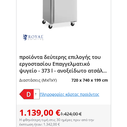
προϊόντα δεύτερης επιλογής του
εργοστασίου Επαγγελματικό
ψυγείο - 373 l - ανοξείδωτο ατσάλι -
2 πόρτες - 4 ρόδες - κλειδώσιμο -
Διαστάσεις (ΜxΠxΥ)
720 x 740 x 199 cm
Royal Catering
Πληροφορίες κάρτας προϊόντος
1.139,00 €
1.424,00 €
Η φθηνότερη τιμή στις 30 ημέρες πριν από την
έκπτωση ήταν: 1.342,00 €