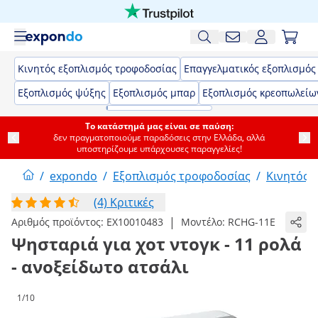
Κινητός εξοπλισμός τροφοδοσίας
Επαγγελματικός εξοπλισμός
Εξοπλισμός ψύξης
Εξοπλισμός μπαρ
Εξοπλισμός κρεοπωλείω
Το κατάστημά μας είναι σε παύση:
δεν πραγματοποιούμε παραδόσεις στην Ελλάδα, αλλά
υποστηρίζουμε υπάρχουσες παραγγελίες!
/
expondo
/
Εξοπλισμός τροφοδοσίας
/
Κινητός 
(4) Κριτικές
|
Αριθμός προϊόντος:
EX10010483
Μοντέλο:
RCHG-11E
Ψησταριά για χοτ ντογκ - 11 ρολά
- ανοξείδωτο ατσάλι
1/10