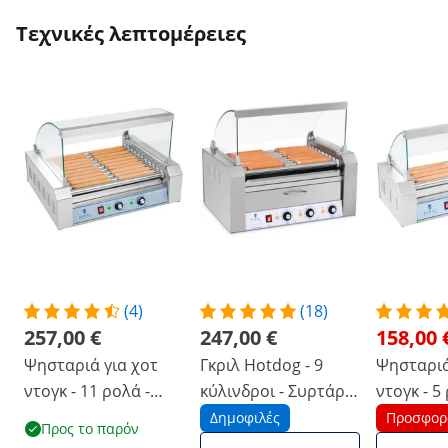
Τεχνικές λεπτομέρειες
(4)
(18)
257,00 €
247,00 €
158,00 
Ψησταριά για χοτ
Γκριλ Hotdog - 9
Ψησταριά
ντογκ - 11 ρολά -
κύλινδροι - Συρτάρια
ντογκ - 5
ανοξείδωτο ατσάλι
θερμότητας -
ανοξείδω
Δημοφιλές
Προσφορ
Προς το παρόν
Ανοξείδωτο ατσάλι