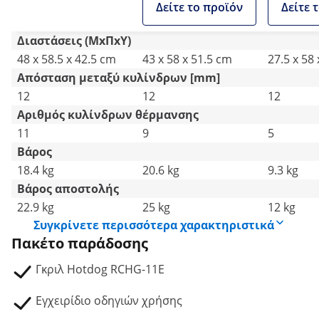
Δείτε το προϊόν
Δείτε 
Διαστάσεις (ΜxΠxΥ)
48 x 58.5 x 42.5 cm
43 x 58 x 51.5 cm
27.5 x 58
Απόσταση μεταξύ κυλίνδρων [mm]
12
12
12
Αριθμός κυλίνδρων θέρμανσης
11
9
5
Βάρος
18.4 kg
20.6 kg
9.3 kg
Βάρος αποστολής
22.9 kg
25 kg
12 kg
Συγκρίνετε περισσότερα χαρακτηριστικά
Πακέτο παράδοσης
Γκριλ Hotdog RCHG-11E
Εγχειρίδιο οδηγιών χρήσης