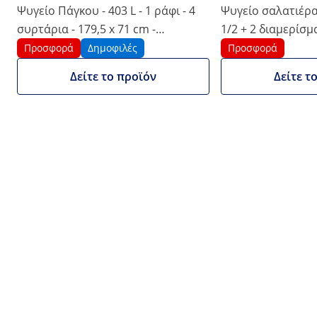
1/6
Ψυγείο Πάγκου - 403 L - 1 ράφι - 4
Ψυγείο σαλατιέρας
συρτάρια - 179,5 x 71 cm -
1/2 + 2 διαμερίσμα
Κατηγορία Β - Ανοξείδωτο - Royal
Royal Catering
Προσφορά
Δημοφιλές
Προσφορά
Catering
Δείτε το προϊόν
Δείτε τ
Προσφορά
Πληροφορίες κάρτας προϊόντος