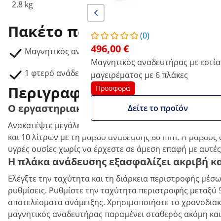
2.8 kg
10.52 kg
Πακέτο παράδοσης
(0)
496,00 €
Μαγνητικός αναδευτήρας SBS-MR-1500-1/10
Μαγνητικός αναδευτήρας με εστία
1 φτερό ανάδευσης
μαγειρέματος με 6 πλάκες
Περιγραφή προϊόντος
Προσφορά
Ο εργαστηριακός αναδευτήρας για μεγάλα 
Δείτε το προϊόν
Ανακατέψτε μεγάλες ποσότητες υγρών με απαράμιλλη ακρ
και 10 λίτρων με τη ράβδο ανάδευσης 60 mm. Η ράβδος 
υγρές ουσίες χωρίς να έρχεστε σε άμεση επαφή με αυτές
Η πλάκα ανάδευσης εξασφαλίζει ακριβή κ
Ελέγξτε την ταχύτητα και τη διάρκεια περιστροφής μέσω
ρυθμίσεις. Ρυθμίστε την ταχύτητα περιστροφής μεταξύ 50
αποτελέσματα ανάμειξης. Χρησιμοποιήστε το χρονοδιακό
μαγνητικός αναδευτήρας παραμένει σταθερός ακόμη και 