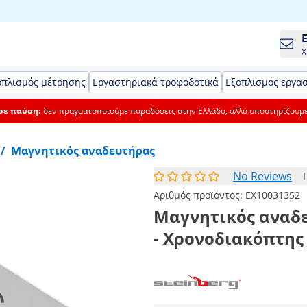
Χ
οπλισμός μέτρησης
Εργαστηριακά τροφοδοτικά
Εξοπλισμός εργα
 σε παύση:
δεν πραγματοποιούμε παραδόσεις στην Ελλάδα, αλλά υποστηρίζουμ
/
Μαγνητικός αναδευτήρας
No Reviews
Αριθμός προϊόντος:
EX10031352
Μαγνητικός αναδευ
- Χρονοδιακόπτης