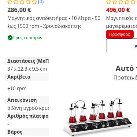
(0)
286,00 €
496,00 €
Μαγνητικός αναδευτήρας - 10 λίτρα - 50
Μαγνητικός 
έως 1500 rpm - Χρονοδιακόπτης
μαγειρέματος
Προσφορά
Προς το παρόν
Δ
Διαστάσεις (ΜxΠxΥ)
Αυτό 
37 x 22.3 x 9.5 cm
31 x 96 x 39 
Ακρίβεια
Προτεινό
±10 rpm
-
Απεικόνιση
οθόνη υγρού κρυστάλλου
-
Αριθμός πλατφορμών
-
6
Βάρος