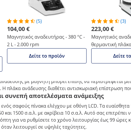
1.98 kg
Συγκρίνετε περισσότερα χαρακτηριστικά
(5)
(3)
104,00 €
223,00 €
Μαγνητικός αναδευτήρας - 380 °C -
Μαγνητικός αναδ
2 L - 2.000 rpm
θερμαντική πλάκα -
rpm
Δείτε το προϊόν
Δείτε τ
δοχεία
ίβεια με τον μαγνητικό αναδευτήρα. Αξιοποιήστε τη μεγά
ανάδευσης με μαγνήτη μπορεί επίσης να περιστρέφεται μέσ
. Η πλάκα ανάδευσης διαθέτει αντισκωριακή επίστρωση που
αι συνεπή αποτελέσματα ανάμειξης
 ενός σαφούς πίνακα ελέγχου με οθόνη LCD. Τα ευαίσθητα 
 και 1500 σ.α.λ. με ακρίβεια 10 σ.α.λ. Αυτό σας επιτρέπε
πτη για να ρυθμίσετε το χρόνο λειτουργίας έως 99 ώρες κ
όταν λειτουργεί σε υψηλές ταχύτητες.