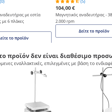
(0)
(5)
104,00 €
αναδευτήρας με εστία
Μαγνητικός αναδευτήρας - 380 
 με 6 πλάκες
2.000 rpm
Δείτε το προϊόν
είτε το προϊόν
το προϊόν δεν είναι διαθέσιμο προσ
cm
20 x 12 x 9 cm
μενες εναλλακτικές, επιλεγμένες με βάση το ενδιαφ
-
-
1