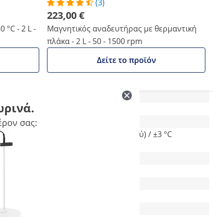
(3)
223,00 €
°C - 2 L -
Μαγνητικός αναδευτήρας με θερμαντική
πλάκα - 2 L - 50 - 1500 rpm
Δείτε το προϊόν
ωρινά.
24 x 15 x 40 cm
έρον σας:
±1 °C (θερμοκρασία υγρού) / ±3 °C
(θερμοκρασία πλάκας)
LED
1