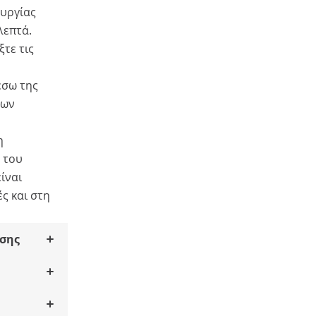
ουργίας
λεπτά.
ξτε τις
έσω της
των
η
 του
ίναι
ές και στη
σης