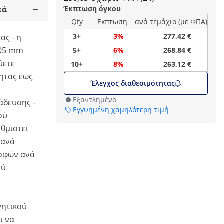
κά
Έκπτωση όγκου
Qty
Έκπτωση
ανά τεμάχιο (με ΦΠΑ)
3+
3%
277,42 €
ας - η
205 mm
5+
6%
268,84 €
ύετε
10+
8%
263,12 €
ητας έως
Έλεγχος διαθεσιμότητας
Εξαντλημένο
άδευσης -
Εγγυημένη χαμηλότερη τιμή
ού
θμιστεί
 ανά
ροφών ανά
ού
νητικού
ι να