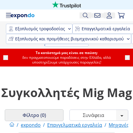
Εξοπλισμός τροφοδοσίας
Επαγγελματικά εργαλεία
Εξοπλισμός και προμήθειες βιομηχανικού καθαρισμού
Το κατάστημά μας είναι σε παύση:
δεν πραγματοποιούμε παραδόσεις στην Ελλάδα, αλλά
υποστηρίζουμε υπάρχουσες παραγγελίες!
Συγκολλητές Mig Mag
Φίλτρο (0)
/
expondo
/
Επαγγελματικά εργαλεία
/
Μηχανές 