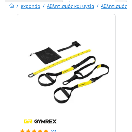
/
expondo
/
Αθλητισμός και υγεία
/
Αθλητισμός
/
(4)