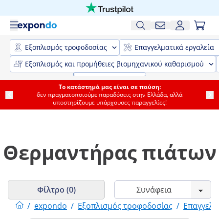
Εξοπλισμός τροφοδοσίας
Επαγγελματικά εργαλεία
Εξοπλισμός και προμήθειες βιομηχανικού καθαρισμού
Το κατάστημά μας είναι σε παύση:
δεν πραγματοποιούμε παραδόσεις στην Ελλάδα, αλλά
υποστηρίζουμε υπάρχουσες παραγγελίες!
Θερμαντήρας πιάτων
Φίλτρο (0)
/
expondo
/
Εξοπλισμός τροφοδοσίας
/
Επαγγελμ