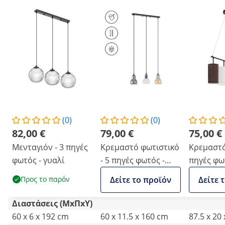
(0)
(0)
82,00 €
79,00 €
75,00 €
Μενταγιόν - 3 πηγές
Κρεμαστό φωτιστικό
Κρεμαστό
φωτός - γυαλί
- 5 πηγές φωτός -
πηγές φω
καμπάνα με
υφασμάτι
Προς το παρόν
Δείτε το προϊόν
Δείτε 
καπνιστό γυαλί
αποχρώσ
Διαστάσεις (ΜxΠxΥ)
60 x 6 x 192 cm
60 x 11.5 x 160 cm
87.5 x 20