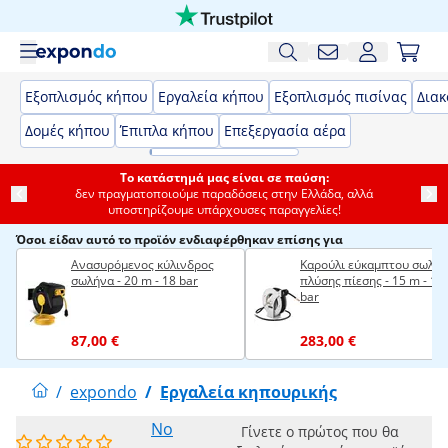
Εξοπλισμός κήπου
Εργαλεία κήπου
Εξοπλισμός πισίνας
Δια
Δομές κήπου
Έπιπλα κήπου
Επεξεργασία αέρα
Το κατάστημά μας είναι σε παύση:
δεν πραγματοποιούμε παραδόσεις στην Ελλάδα, αλλά
υποστηρίζουμε υπάρχουσες παραγγελίες!
Όσοι είδαν αυτό το προϊόν ενδιαφέρθηκαν επίσης για
Ανασυρόμενος κύλινδρος
Καρούλι εύκαμπτου σωλή
σωλήνα - 20 m - 18 bar
πλύσης πίεσης - 15 m - 16
bar
87,00 €
283,00 €
/
expondo
/
Εργαλεία κηπουρικής
No
Γίνετε ο πρώτος που θα