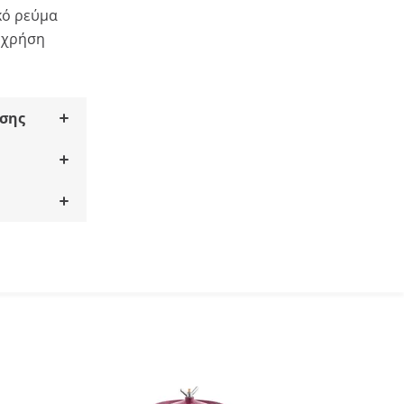
κό ρεύμα
η χρήση
σης