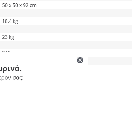
50 x 50 x 92 cm
18.4 kg
23 kg
345
ωρινά.
55 x 55 x 69 cm
έρον σας: