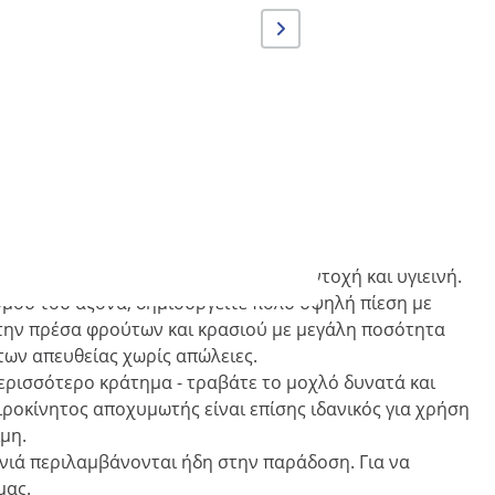
σμένο από ανοξείδωτο ατσάλι για αντοχή και υγιεινή.
ασμού του άξονα, δημιουργείτε πολύ υψηλή πίεση με
ε την πρέσα φρούτων και κρασιού με μεγάλη ποσότητα
των απευθείας χωρίς απώλειες.
 περισσότερο κράτημα - τραβάτε το μοχλό δυνατά και
ιροκίνητος αποχυμωτής είναι επίσης ιδανικός για χρήση
μη.
ανιά περιλαμβάνονται ήδη στην παράδοση. Για να
μας.