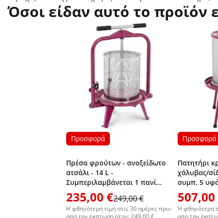
Όσοι είδαν αυτό το προϊόν 
Προσφορά
Προσφορά
Πρέσα φρούτων - ανοξείδωτο
Πατητήρι κ
ατσάλι - 14 L -
χάλυβας/σίδη
Συμπεριλαμβάνεται 1 πανί
συμπ. 5 υφά
πρέσας -Wiesenfield
Wiesenfield
235,00 €
507,00
249,00 €
Η φθηνότερη τιμή στις 30 ημέρες πριν
Η φθηνότερη τ
από την έκπτωση ήταν: 249,00 €
από την έκπτω