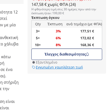
147,58 € χωρίς ΦΠΑ (24)
Η φθηνότερη τιμή στις 30 ημέρες πριν από την
κότητα 12
έκπτωση ήταν: 199,00 €
Έκπτωση όγκου
στεί
Qty
Έκπτωση
ανά τεμάχιο (με ΦΠΑ)
ν με μία
3+
3%
177,51 €
 ανθεκτική
5+
6%
172,02 €
το χάλυβα
10+
8%
168,36 €
Έλεγχος διαθεσιμότητας
ο κάτω
Εξαντλημένο
αρή
Εγγυημένη χαμηλότερη τιμή
σε ένα
αι).
ρη στήριξη
ε την
ση είναι
είναι