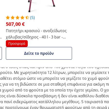
ά με τη χειροκίνητη πρέσα χυμού από
(5)
esenfield είναι ιδανική αν θέλετε να χυμοποιήσετε
507,00 €
οκίνητος αποχυμωτής είναι κατάλληλος για μήλα,
Πατητήρι κρασιού - ανοξείδωτος
τικότητά της, παρά τις μικρές της διαστάσεις, η πρέσα
χάλυβας/σίδηρος - 40 l - 3 bar -
κό τομέα όσο και για την παραγωγή χυμού και κρασιού σε
συμπ. 5 υφάσματα μουσελίνας -
Προσφορά
Wiesenfield
νο σχεδιασμό από ανοξείδωτο χάλυβα
Δείτε το προϊόν
αλάθι φρούτων αυτής της πρέσας φρούτων είναι κατασκευα
αι ο ίδιος όπως και πριν από 100 χρόνια: Λόγω του σχεδι
φρούτο. Με χωρητικότητα 12 λίτρων, μπορείτε να γεμίσετ
αθέτει στόμιο ώστε να μπορείτε να γεμίζετε το χυμό φρού
ές για να τη βιδώσετε σε μια σταθερή επιφάνεια για ακόμη
χυμού από τα φρούτα με τα οποία την έχετε γεμίσει. Ο χε
ς είναι δύσκολα προσβάσιμη ή δεν είναι καθόλου διαθέσι
να πανί σιδερώματος κατάλληλου μεγέθους. 5 ταιριαστά π
σας προτείνουμε έναν θρυμματιστή φρούτων από τη σειρά 