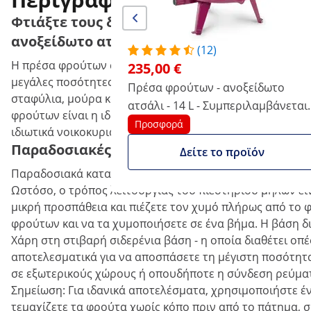
Φτιάξτε τους δικούς σας χυμούς και κρασι
ανοξείδωτο ατσάλι
(12)
Η πρέσα φρούτων από τις προμήθειες τροφοδοσίας τηςWi
235,00 €
μεγάλες ποσότητες φρούτων με λίγη προσπάθεια. Ο χειρ
Πρέσα φρούτων - ανοξείδωτο
σταφύλια, μούρα και άλλα φρούτα. Χάρη στη μεγάλη χωρη
ατσάλι - 14 L - Συμπεριλαμβάνεται 1
φρούτων είναι η ιδανική λύση τόσο για τον επαγγελματι
πανί πρέσας -Wiesenfield
Προσφορά
ιδιωτικά νοικοκυριά.
Παραδοσιακές πρέσες φρούτων σε μοντέρ
Δείτε το προϊόν
Παραδοσιακά κατασκευασμένο από ξύλο και σίδερο, το κ
Ωστόσο, ο τρόπος λειτουργίας του πιεστηρίου μήλων είν
μικρή προσπάθεια και πιέζετε τον χυμό πλήρως από το 
φρούτων και να τα χυμοποιήσετε σε ένα βήμα. Η βάση δι
Χάρη στη στιβαρή σιδερένια βάση - η οποία διαθέτει οπ
αποτελεσματικά για να αποσπάσετε τη μέγιστη ποσότητα 
σε εξωτερικούς χώρους ή οπουδήποτε η σύνδεση ρεύματο
Σημείωση: Για ιδανικά αποτελέσματα, χρησιμοποιήστε έ
τεμαχίζετε τα φρούτα χωρίς κόπο πριν από το πάτημα, 