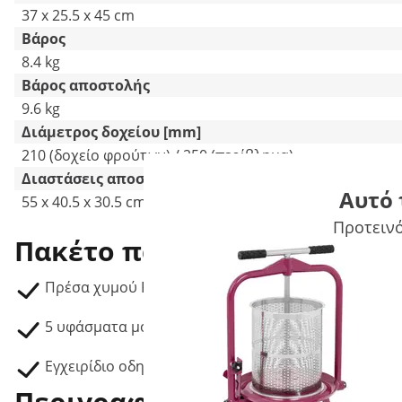
37 x 25.5 x 45 cm
Βάρος
8.4 kg
Βάρος αποστολής
9.6 kg
Διάμετρος δοχείου [mm]
210 (δοχείο φρούτων) / 250 (περίβλημα)
Διαστάσεις αποστολής (ΜxΠxΥ)
Αυτό 
55 x 40.5 x 30.5 cm
Προτεινό
Πακέτο παράδοσης
Πρέσα χυμού RCWP-12L
5 υφάσματα μουσελίνας
Εγχειρίδιο οδηγιών
Περιγραφή προϊόντος