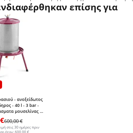
ενδιαφέρθηκαν επίσης για
ρασιού - ανοξείδωτος
ρος - 40 l - 3 bar -
σματα μουσελίνας -
 €
600,00 €
ιμή στις 30 ημέρες πριν
ση ήταν: 600,00 €