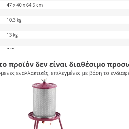
47 x 40 x 64.5 cm
10.3 kg
13 kg
240
το προϊόν δεν είναι διαθέσιμο προσ
42 x 42 x 67 cm
Συγκρίνετε περισσότερα χαρακτηριστικά
μενες εναλλακτικές, επιλεγμένες με βάση το ενδιαφ