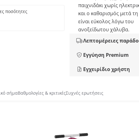
παιχνιδάκι χωρίς ηλεκτρι
ρες ποσότητες
και ο καθαρισμός μετά τ
είναι εύκολος λόγω του
ανοξείδωτου χάλυβα.
Λεπτομέρειες παράδο
Εγγύηση Premium
Εγχειρίδιο χρήστη
ικό σήμα
Βαθμολογίες & κριτικές
Συχνές ερωτήσεις