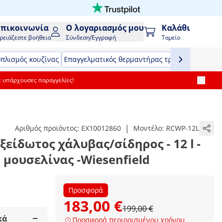
Επικοινωνία
Ο λογαριασμός μου
Καλάθι
ρειάζεστε βοήθεια
Σύνδεση/Εγγραφή
Ταμείο
οπλισμός κουζίνας
Επαγγελματικός θερμαντήρας τροφίμων
Εξοπλ
ε υπάρχουσες παραγγελίες!
|
Αριθμός προϊόντος:
EX10012860
Μοντέλο:
RCWP-12L
ξείδωτος χάλυβας/σίδηρος - 12 l -
μουσελίνας -Wiesenfield
Προσφορά
183,00 €
199,00 €
κά
Προσφορά περιορισμένου χρόνου