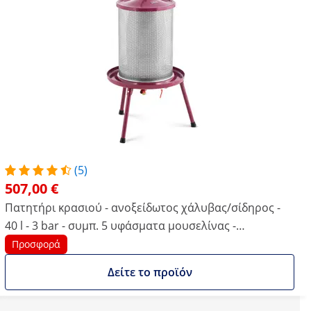
(5)
507,00 €
Πατητήρι κρασιού - ανοξείδωτος χάλυβας/σίδηρος -
40 l - 3 bar - συμπ. 5 υφάσματα μουσελίνας -
Wiesenfield
Προσφορά
Δείτε το προϊόν