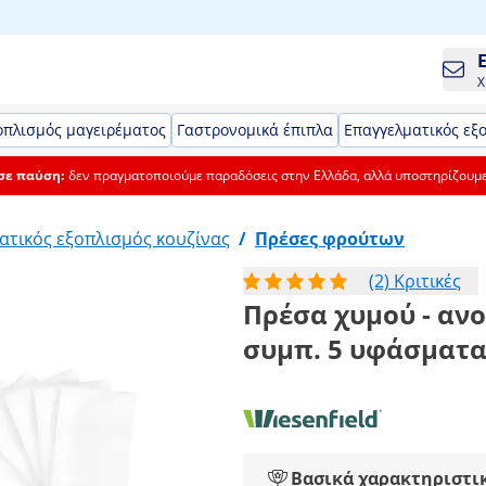
Χ
οπλισμός μαγειρέματος
Γαστρονομικά έπιπλα
Επαγγελματικός εξ
 σε παύση:
δεν πραγματοποιούμε παραδόσεις στην Ελλάδα, αλλά υποστηρίζουμ
ατικός εξοπλισμός κουζίνας
/
Πρέσες φρούτων
(2) Κριτικές
Πρέσα χυμού - ανο
συμπ. 5 υφάσματα 
Βασικά χαρακτηριστι