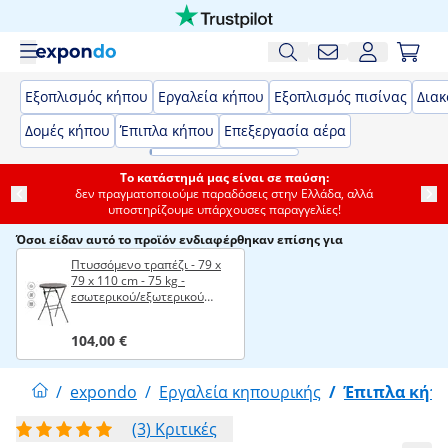
Εξοπλισμός κήπου
Εργαλεία κήπου
Εξοπλισμός πισίνας
Δια
Δομές κήπου
Έπιπλα κήπου
Επεξεργασία αέρα
Το κατάστημά μας είναι σε παύση:
δεν πραγματοποιούμε παραδόσεις στην Ελλάδα, αλλά
υποστηρίζουμε υπάρχουσες παραγγελίες!
Όσοι είδαν αυτό το προϊόν ενδιαφέρθηκαν επίσης για
Πτυσσόμενο τραπέζι - 79 x
79 x 110 cm - 75 kg -
εσωτερικού/εξωτερικού
χώρου - μαύρο
104,00 €
/
expondo
/
Εργαλεία κηπουρικής
/
Έπιπλα κήπ
(3) Κριτικές