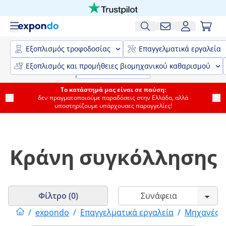
Εξοπλισμός τροφοδοσίας
Επαγγελματικά εργαλεία
Εξοπλισμός και προμήθειες βιομηχανικού καθαρισμού
Το κατάστημά μας είναι σε παύση:
δεν πραγματοποιούμε παραδόσεις στην Ελλάδα, αλλά
υποστηρίζουμε υπάρχουσες παραγγελίες!
Κράνη συγκόλλησης
Φίλτρο (0)
/
expondo
/
Επαγγελματικά εργαλεία
/
Μηχανές 