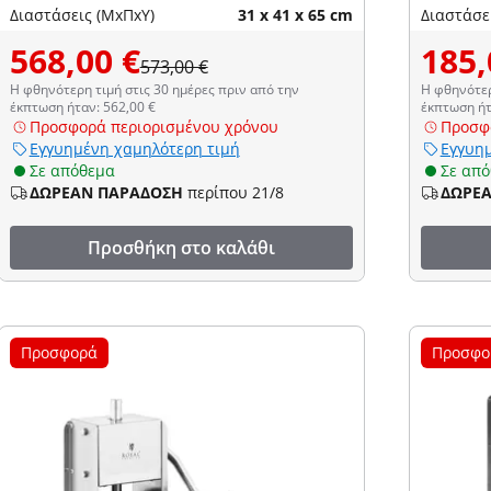
Διαστάσεις (ΜxΠxΥ)
31 x 41 x 65 cm
Διαστάσε
568,00 €
185,
573,00 €
Η φθηνότερη τιμή στις 30 ημέρες πριν από την
Η φθηνότερ
έκπτωση ήταν: 562,00 €
έκπτωση ήτ
Προσφορά περιορισμένου χρόνου
Προσφ
Εγγυημένη χαμηλότερη τιμή
Εγγυημ
Σε απόθεμα
Σε απ
ΔΩΡΕΑΝ ΠΑΡΑΔΟΣΗ
περίπου 21/8
ΔΩΡΕ
Προσθήκη στο καλάθι
Προσφορά
Προσφο