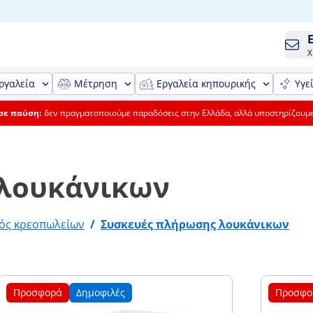
Χ
ργαλεία
Μέτρηση
Εργαλεία κηπουρικής
Υγε
 σε παύση:
δεν πραγματοποιούμε παραδόσεις στην Ελλάδα, αλλά υποστηρίζουμ
 λουκάνικων
ός κρεοπωλείων
/
Συσκευές πλήρωσης λουκάνικων
Προσφορά
Δημοφιλές
Προσφο