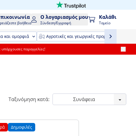
Επικοινωνία
Ο λογαριασμός μου
Καλάθι
ρειάζεστε βοήθεια
Σύνδεση/Εγγραφή
Ταμείο
ία και ομορφιά
Αγροτικές και γεωργικές προμήθειες και εξ
ε υπάρχουσες παραγγελίες!
Ταξινόμηση κατά:
ρά
Δημοφιλές