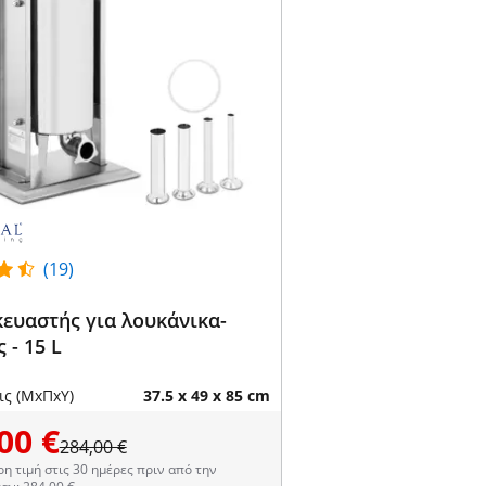
(19)
ευαστής για λουκάνικα-
 - 15 L
ις (ΜxΠxΥ)
37.5 x 49 x 85 cm
00 €
284,00 €
η τιμή στις 30 ημέρες πριν από την