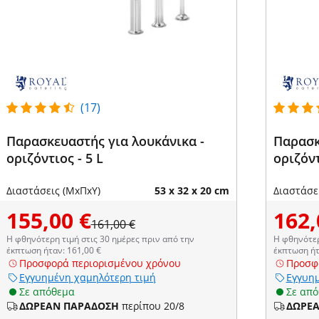
(17)
Παρασκευαστής για λουκάνικα -
Παρασκ
οριζόντιος - 5 L
οριζόντ
Διαστάσεις (ΜxΠxΥ)
53 x 32 x 20 cm
Διαστάσε
155,00 €
162,
161,00 €
Η φθηνότερη τιμή στις 30 ημέρες πριν από την
Η φθηνότερ
έκπτωση ήταν: 161,00 €
έκπτωση ήτ
Προσφορά περιορισμένου χρόνου
Προσφ
Εγγυημένη χαμηλότερη τιμή
Εγγυημ
Σε απόθεμα
Σε απ
ΔΩΡΕΑΝ ΠΑΡΑΔΟΣΗ
περίπου 20/8
ΔΩΡΕ