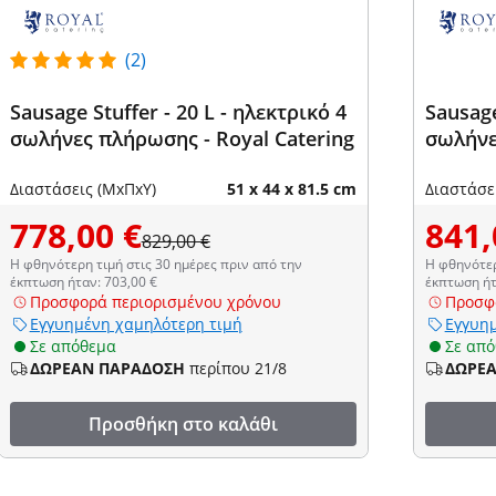
(2)
Sausage Stuffer - 20 L - ηλεκτρικό 4
Sausage
σωλήνες πλήρωσης - Royal Catering
σωλήνε
Διαστάσεις (ΜxΠxΥ)
51 x 44 x 81.5 cm
Διαστάσε
778,00 €
841,
829,00 €
Η φθηνότερη τιμή στις 30 ημέρες πριν από την
Η φθηνότερ
έκπτωση ήταν: 703,00 €
έκπτωση ήτ
Προσφορά περιορισμένου χρόνου
Προσφ
Εγγυημένη χαμηλότερη τιμή
Εγγυημ
Σε απόθεμα
Σε απ
ΔΩΡΕΑΝ ΠΑΡΑΔΟΣΗ
περίπου 21/8
ΔΩΡΕ
Προσθήκη στο καλάθι